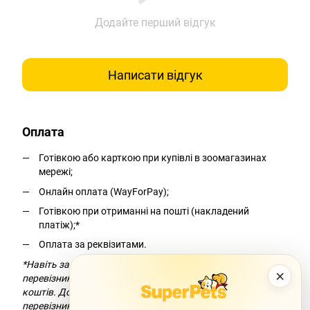
Додайте перший відгук
Написати відгук
Оплата
Готівкою або карткою при купівлі в зоомагазинах
мережі;
Онлайн оплата (WayForPay);
Готівкою при отриманні на пошті (накладений
платіж);*
Оплата за реквізитами.
*Навіть за умови безкоштовної доставки компанія-
×
перевізник додасть комісію за переказ
коштів. Докладніше можна дізнатися на сайті компанії-
перевізника.