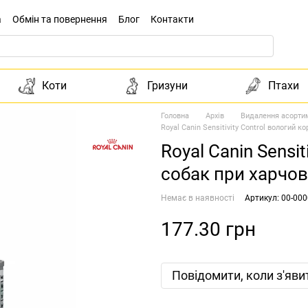
а
Обмін та повернення
Блог
Контакти
Коти
Гризуни
Птахи
Головна
Архів
Видалення асорти
Royal Canin Sensitivity Control вологий к
Royal Canin Sensi
собак при харчові
Немає в наявності
Артикул: 00-00
177.30 грн
Повідомити, коли з'яви