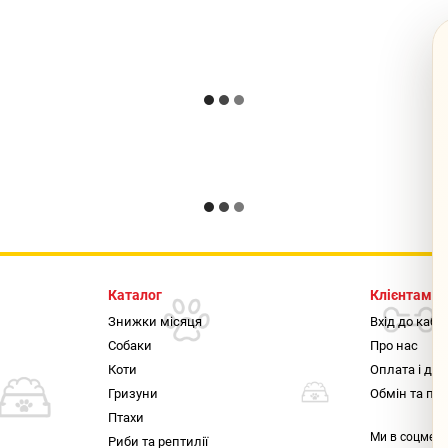
Каталог
Клієнтам
Знижки місяця
Вхід до кабі
Собаки
Про нас
Коти
Оплата і до
Гризуни
Обмін та по
Птахи
Ми в соцмер
Риби та рептилії