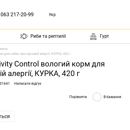
063 217-20-99
Укр
Риби та рептилії
Гурт
менту
орм для собак при харчовій алергії, КУРКА, 420 г
tivity Control вологий корм для
й алергії, КУРКА, 420 г
001641
Написати відгук
Порівняти
В бажання
ться