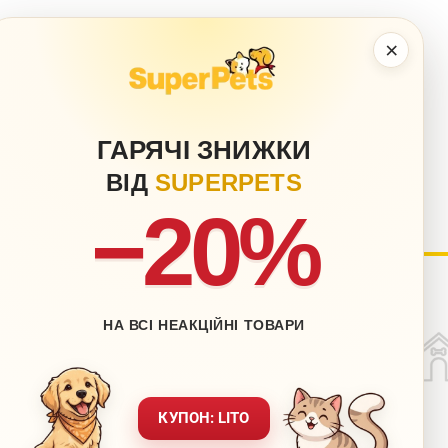
×
ГАРЯЧІ ЗНИЖКИ
ВІД
SUPERPETS
−20%
нету
Блог
НА ВСІ НЕАКЦІЙНІ ТОВАРИ
Контакти
ставка
Мапа сайту
вернення
Звернення до директора
КУПОН: LITO
ежах