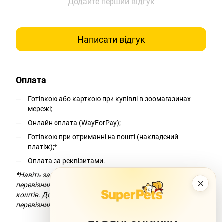
Додайте перший відгук
Написати відгук
Оплата
Готівкою або карткою при купівлі в зоомагазинах
мережі;
Онлайн оплата (WayForPay);
Готівкою при отриманні на пошті (накладений
платіж);*
Оплата за реквізитами.
*Навіть за умови безкоштовної доставки компанія-
×
перевізник додасть комісію за переказ
коштів. Докладніше можна дізнатися на сайті компанії-
перевізника.