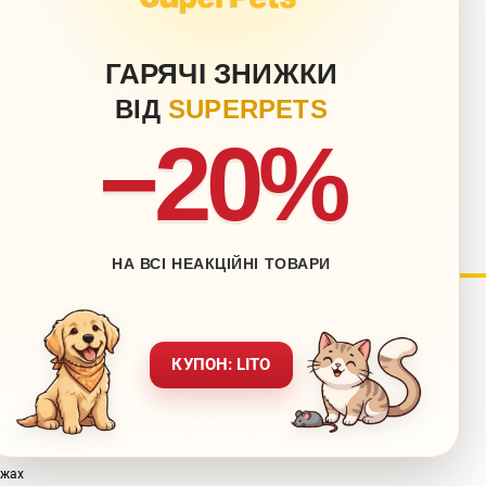
ГАРЯЧІ ЗНИЖКИ
ВІД
SUPERPETS
−20%
НА ВСІ НЕАКЦІЙНІ ТОВАРИ
нету
Блог
КУПОН: LITO
Контакти
ставка
Мапа сайту
вернення
Звернення до директора
ежах