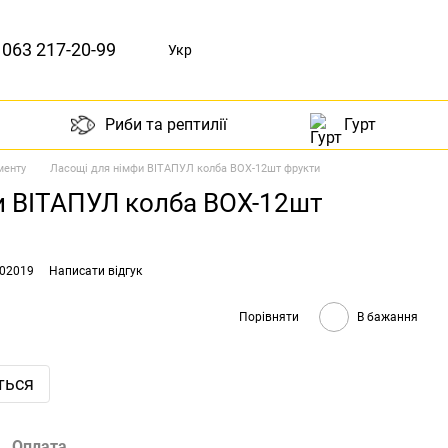
063 217-20-99
Укр
Риби та рептилії
Гурт
менту
Ласощі для німфи ВІТАПУЛ колба BOX-12шт фрукти
и ВІТАПУЛ колба BOX-12шт
002019
Написати відгук
Порівняти
В бажання
ться
Оплата