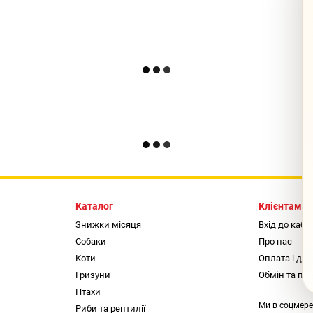
Каталог
Клієнтам
Знижки місяця
Вхід до кабі
Собаки
Про нас
Коти
Оплата і до
Гризуни
Обмін та по
Птахи
Ми в соцмер
Риби та рептилії