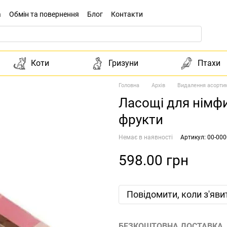
а
Обмін та повернення
Блог
Контакти
Коти
Гризуни
Птахи
Головна
Архів
Видалення асорти
Ласощі для німф
фрукти
Немає в наявності
Артикул: 00-00
598.00 грн
Повідомити, коли з'яви
БЕЗКОШТОВНА ДОСТАВКА