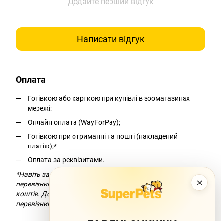
Додайте перший відгук
Написати відгук
Оплата
Готівкою або карткою при купівлі в зоомагазинах
мережі;
Онлайн оплата (WayForPay);
Готівкою при отриманні на пошті (накладений
платіж);*
Оплата за реквізитами.
*Навіть за умови безкоштовної доставки компанія-
×
перевізник додасть комісію за переказ
коштів. Докладніше можна дізнатися на сайті компанії-
перевізника.