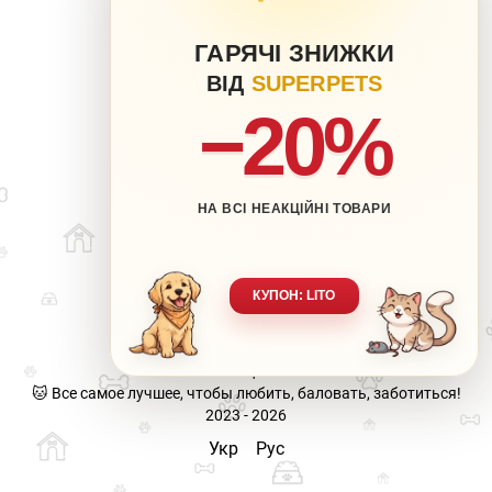
ГАРЯЧІ ЗНИЖКИ
ВІД
SUPERPETS
−20%
НА ВСІ НЕАКЦІЙНІ ТОВАРИ
063 217-20-99
066 707-11-17
Контакты
Полная версия сайта
КУПОН: LITO
Карта сайта
🐶 Ваш любимец-наша забота.
🐱 Все самое лучшее, чтобы любить, баловать, заботиться!
2023 - 2026
Укр
Рус