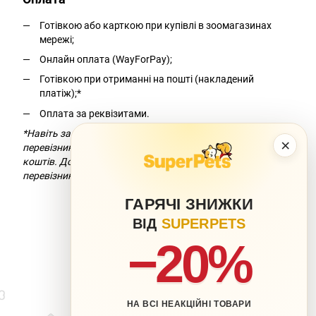
Готівкою або карткою при купівлі в зоомагазинах
мережі;
Онлайн оплата (WayForPay);
Готівкою при отриманні на пошті (накладений
платіж);*
Оплата за реквізитами.
*Навіть за умови безкоштовної доставки компанія-
×
перевізник додасть комісію за переказ
коштів. Докладніше можна дізнатися на сайті компанії-
перевізника.
ГАРЯЧІ ЗНИЖКИ
ВІД
SUPERPETS
−20%
НА ВСІ НЕАКЦІЙНІ ТОВАРИ
063 217-20-99
066 707-11-17