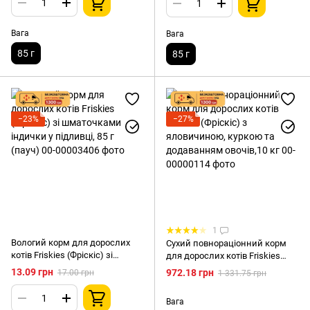
Вага
Вага
85 г
85 г
−23%
−27%
1
Вологий корм для дорослих
Сухий повнораціонний корм
котів Friskies (Фріскіс) зі
для дорослих котів Friskies
шматочками індички у
(Фріскіс) з яловичиною,
13.09 грн
972.18 грн
17.00 грн
1 331.75 грн
підливці, 85 г (пауч)
куркою та додаванням
овочів,10 кг
Вага