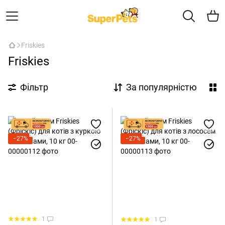
Friskies
Friskies
Фільтр
За популярністю
−27%
−27%
1
1