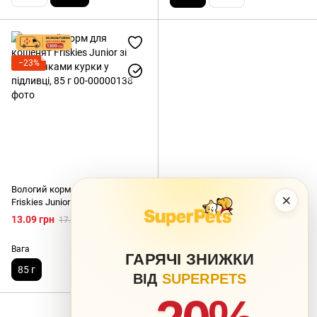
−23%
Вологий корм для кошенят
×
Friskies Junior зі шматочками
курки у підливці, 85 г
13.09 грн
17.00 грн
Вага
ГАРЯЧІ ЗНИЖКИ
85 г
ВІД
SUPERPETS