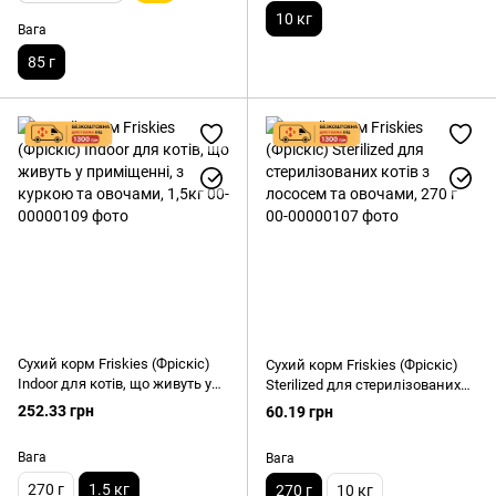
10 кг
Вага
85 г
Сухий корм Friskies (Фріскіс)
Сухий корм Friskies (Фріскіс)
Indoor для котів, що живуть у
Sterilized для стерилізованих
приміщенні, з куркою та
котів з лососем та овочами,
252.33 грн
60.19 грн
овочами, 1,5кг
270 г
Вага
Вага
270 г
1.5 кг
270 г
10 кг