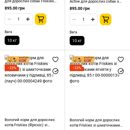
для дорослих собак Friskies
Active для дорослих собак з
(Фріскіс) Balance з куркою та
яловичиною, 10 кг
895.00 грн
895.00 грн
овочами, 10 кг
Вага
Вага
10 кг
10 кг
−23%
−23%
Вологий корм для дорослих
Вологий корм для дорослих
котів Friskies (Фріскіс) зі
котів Friskies зі шматочками