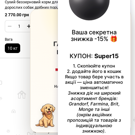
Сухий беззерновий корм для
дорослих собак дрібних порід
Josera MiniDeluxe з ягням та
2 770.00 грн
×
овочами, 10кг
Вага
ГАРЯЧІ ЗНИЖКИ
10 кг
ВІД
SUPERPETS
−20%
НА ВСІ НЕАКЦІЙНІ ТОВАРИ
063 217-20-99
066 707-11-17
Контакти
Повна версія сайту
КУПОН: LITO
Мапа сайту
🐶 Ваш улюбленець-наша турбота.