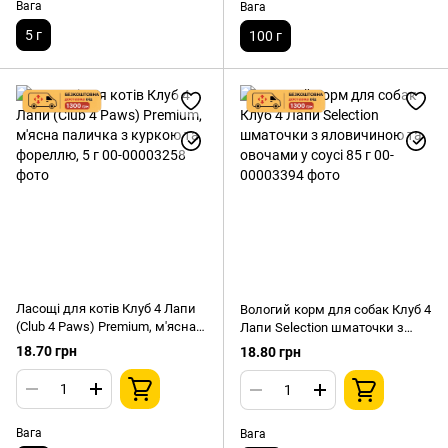
Вага
Вага
5 г
100 г
Ласощі для котів Клуб 4 Лапи
Вологий корм для собак Клуб 4
(Club 4 Paws) Premium, м'ясна
Лапи Selection шматочки з
паличка з куркою та фореллю,
яловичиною та овочами у соусі
18.70 грн
18.80 грн
5 г
85 г
Вага
Вага