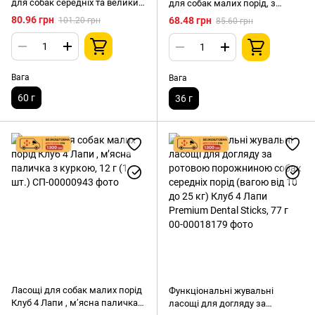
для собак середніх та великих
для собак малих порід, з
порід, з куркою, 3х20 г
індичкою, 3х12 г
80.96 грн
68.48 грн
101.20 грн
85.60 грн
Вага
Вага
60 г
36 г
Ласощі для собак малих порід
Функціональні жувальні
Клуб 4 Лапи , м’ясна паличка з
ласощі для догляду за