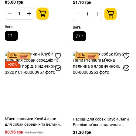
куркою, 12 г (1 шт.)
ротовою порожниною собак
85.60 грн
51.10 грн
середніх порід (вагою від 10 до
25 кг) Клуб 4 Лапи Premium
Dental Sticks, 77 г
Вага
Вага
12 г
77 г
−20%
М'ясні палички Клуб 4 лапи
Ласощі для собак Клуб 4 Лапи
для собак середніх та великих
Premium м'ясна паличка з
порід, з індичкою, 3х20 г
яловичиною, 12 г
80.96 грн
31.30 грн
101.20 грн