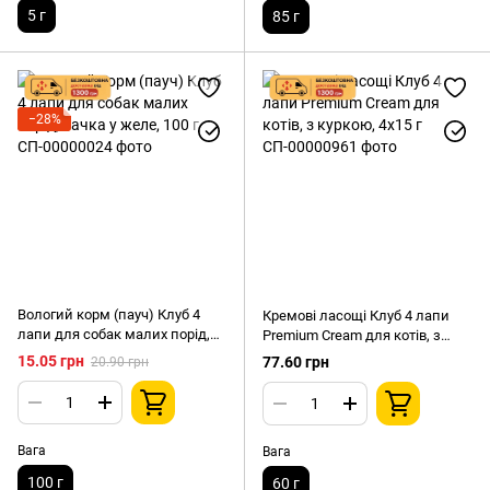
5 г
85 г
−28%
Вологий корм (пауч) Клуб 4
Кремові ласощі Клуб 4 лапи
лапи для собак малих порід,
Premium Cream для котів, з
качка у желе, 100 г
куркою, 4х15 г
15.05 грн
77.60 грн
20.90 грн
Вага
Вага
100 г
60 г