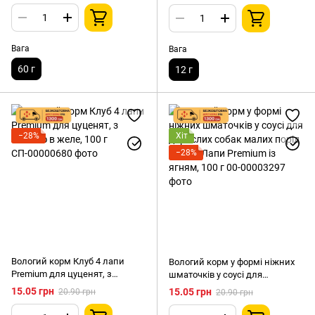
Вага
Вага
60 г
12 г
−28%
Хіт
−28%
Вологий корм Клуб 4 лапи
Вологий корм у формі ніжних
Premium для цуценят, з
шматочків у соусі для
качкою в желе, 100 г
дорослих собак малих порід
15.05 грн
15.05 грн
20.90 грн
20.90 грн
Клуб 4 Лапи Premium із ягням,
100 г