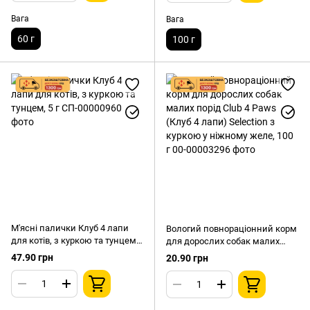
Вага
Вага
60 г
100 г
М'ясні палички Клуб 4 лапи
Вологий повнораціонний корм
для котів, з куркою та тунцем,
для дорослих собак малих
5 г
порід Club 4 Paws (Клуб 4 лапи)
47.90 грн
20.90 грн
Selection з куркою у ніжному
желе, 100 г