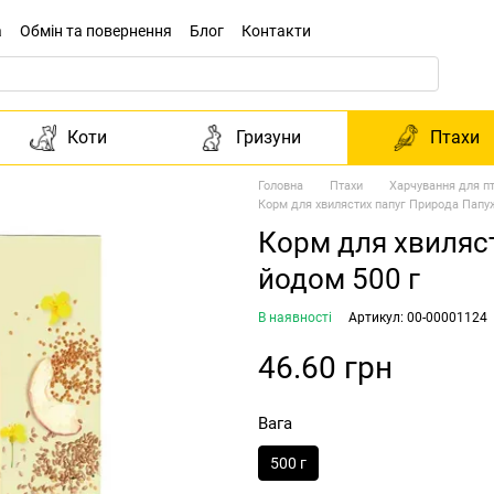
а
Обмін та повернення
Блог
Контакти
Коти
Гризуни
Птахи
Головна
Птахи
Харчування для пт
Корм для хвилястих папуг Природа Папуж
Корм для хвиляс
йодом 500 г
В наявності
Артикул: 00-00001124
46.60 грн
Вага
500 г