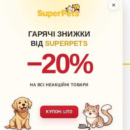
×
ГАРЯЧІ ЗНИЖКИ
ВІД
SUPERPETS
−20%
нету
Блог
НА ВСІ НЕАКЦІЙНІ ТОВАРИ
Контакти
ставка
Мапа сайту
вернення
Звернення до директора
КУПОН: LITO
ежах