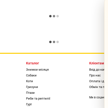
Каталог
Клієнтам
Знижки місяця
Вхід до кабі
Собаки
Про нас
Коти
Оплата і до
Гризуни
Обмін та по
Птахи
Ми в соцмер
Риби та рептилії
Гурт