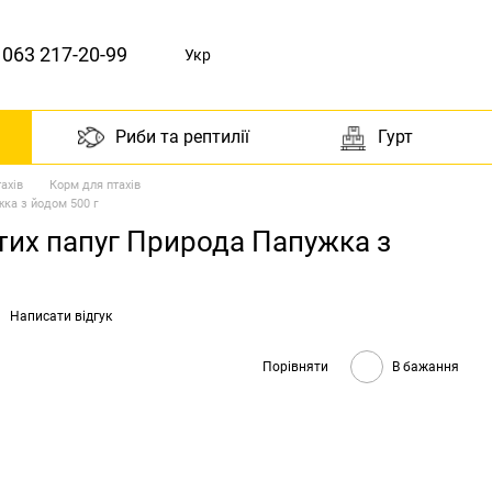
063 217-20-99
Укр
Риби та рептилії
Гурт
ахів
Корм для птахів
ка з йодом 500 г
тих папуг Природа Папужка з
Написати відгук
Порівняти
В бажання