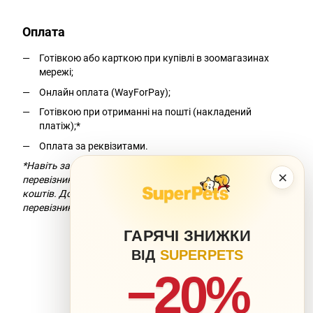
Оплата
Готівкою або карткою при купівлі в зоомагазинах
мережі;
Онлайн оплата (WayForPay);
Готівкою при отриманні на пошті (накладений
платіж);*
Оплата за реквізитами.
*Навіть за умови безкоштовної доставки компанія-
×
перевізник додасть комісію за переказ
коштів. Докладніше можна дізнатися на сайті компанії-
перевізника.
ГАРЯЧІ ЗНИЖКИ
ВІД
SUPERPETS
−20%