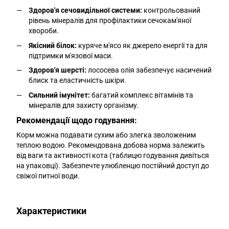
Здоров'я сечовидільної системи:
контрольований
рівень мінералів для профілактики сечокам'яної
хвороби.
Якісний білок:
куряче м'ясо як джерело енергії та для
підтримки м'язової маси.
Здоров'я шерсті:
лососева олія забезпечує насичений
блиск та еластичність шкіри.
Сильний імунітет:
багатий комплекс вітамінів та
мінералів для захисту організму.
Рекомендації щодо годування:
Корм можна подавати сухим або злегка зволоженим
теплою водою. Рекомендована добова норма залежить
від ваги та активності кота (таблицю годування дивіться
на упаковці). Забезпечте улюбленцю постійний доступ до
свіжої питної води.
Характеристики