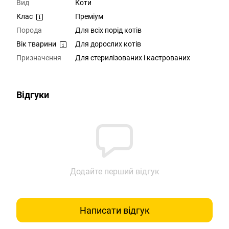
Вид
Коти
Клас
Преміум
Порода
Для всіх порід котів
Вік тварини
Для дорослих котів
Призначення
Для стерилізованих і кастрованих
Відгуки
Додайте перший відгук
Написати відгук