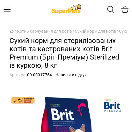
Коти
Харчування для котів
Сухий корм для котів
Сухий 
Сухий корм для стерилізованих
котів та кастрованих котів Brit
Premium (Бріт Преміум) Sterilized
із куркою, 8 кг
Артикул:
00-00017754
Написати відгук