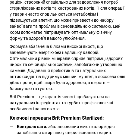
раціон, створений спеціально для задоволення потреб
стерилізованих котів та кастрованих котів. Після операції
у тварин часто сповільнюється метаболізм і
підвищується апетит, що може призвести до набору
зайвої ваги та проблем із сечовидільною системою. Цей
корм допомагає підтримувати оптимальну фізичну
форму та здоров'я вашого улюбленця.
Формула збагачена білками високої якості, що
забезпечують енергію без надлишку калорій.
Оптимальний рівень мінералів сприяє підтримці здоров'я
нирок та сечовидільної системи, запобігаючи утворенню
каменів. Додавання пребіотиків та натуральних
антиоксидантів підтримує міцний імунітет, а лососева олія
дбає про те, щоб шкіра була здоровою, а шерсть —
блискучою та густою.
Brit Premium — це гарантія якості, що базується на
натуральних інгредієнтах та турботі про фізіологічні
особливості вашого кота.
Ключові переваги Brit Premium Sterilized:
Контроль ваги:
збалансований вміст калорій для
запобігання ожирінню у стерилізованих тварин.