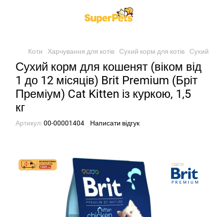
Коти
Харчування для котів
Сухий корм для котів
Сухий кор
Сухий корм для кошенят (віком від
1 до 12 місяців) Brit Premium (Бріт
Преміум) Cat Kitten із куркою, 1,5
кг
Артикул:
00-00001404
Написати відгук