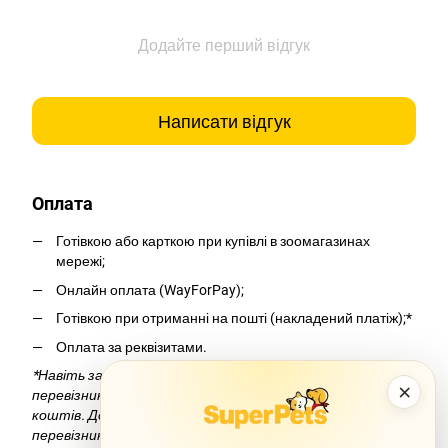
Додайте перший відгук
Написати відгук
Оплата
Готівкою або карткою при купівлі в зоомагазинах
мережі;
Онлайн оплата (WayForPay);
Готівкою при отриманні на пошті (накладений платіж);*
Оплата за реквізитами.
*Навіть за умови безкоштовної доставки компанія-
×
перевізник додасть комісію за переказ
коштів. Докладніше можна дізнатися на сайті компанії-
перевізника.