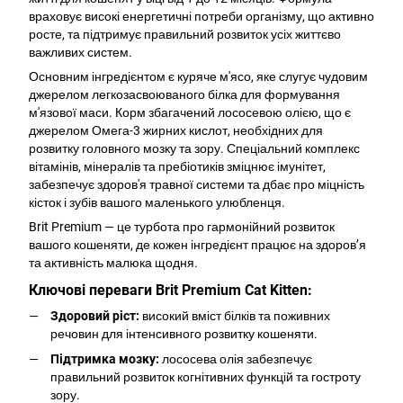
враховує високі енергетичні потреби організму, що активно
росте, та підтримує правильний розвиток усіх життєво
важливих систем.
Основним інгредієнтом є куряче м'ясо, яке слугує чудовим
джерелом легкозасвоюваного білка для формування
м'язової маси. Корм збагачений лососевою олією, що є
джерелом Омега-3 жирних кислот, необхідних для
розвитку головного мозку та зору. Спеціальний комплекс
вітамінів, мінералів та пребіотиків зміцнює імунітет,
забезпечує здоров'я травної системи та дбає про міцність
кісток і зубів вашого маленького улюбленця.
Brit Premium — це турбота про гармонійний розвиток
вашого кошеняти, де кожен інгредієнт працює на здоров’я
та активність малюка щодня.
Ключові переваги Brit Premium Cat Kitten:
Здоровий ріст:
високий вміст білків та поживних
речовин для інтенсивного розвитку кошеняти.
Підтримка мозку:
лососева олія забезпечує
правильний розвиток когнітивних функцій та гостроту
зору.