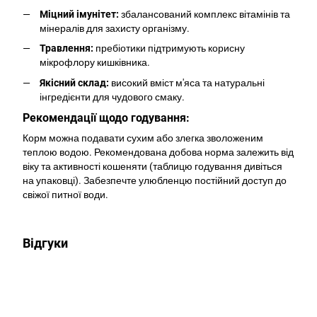
Міцний імунітет:
збалансований комплекс вітамінів та
мінералів для захисту організму.
Травлення:
пребіотики підтримують корисну
мікрофлору кишківника.
Якісний склад:
високий вміст м'яса та натуральні
інгредієнти для чудового смаку.
Рекомендації щодо годування:
Корм можна подавати сухим або злегка зволоженим
теплою водою. Рекомендована добова норма залежить від
віку та активності кошеняти (таблицю годування дивіться
на упаковці). Забезпечте улюбленцю постійний доступ до
свіжої питної води.
Відгуки