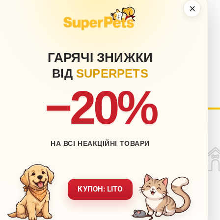
×
ГАРЯЧІ ЗНИЖКИ
ВІД
SUPERPETS
−20%
нету
Блог
НА ВСІ НЕАКЦІЙНІ ТОВАРИ
Контакти
ставка
Мапа сайту
вернення
Звернення до директора
КУПОН: LITO
ежах