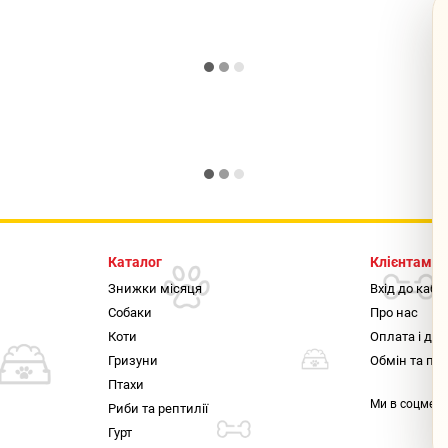
Каталог
Клієнтам
Знижки місяця
Вхід до кабі
Собаки
Про нас
Коти
Оплата і до
Гризуни
Обмін та по
Птахи
Ми в соцмер
Риби та рептилії
Гурт