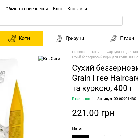
а
Обмін та повернення
Блог
Контакти
Коти
Гризуни
Птахи
Головна
Коти
Харчування для кот
Сухий беззерновий корм для котів Brit Car
Сухий беззерновий
Grain Free Hairca
та куркою, 400 г
В наявності
Артикул: 00-00001480
221.00 грн
Вага