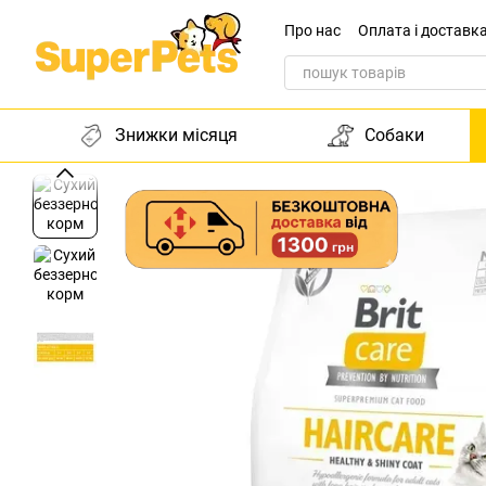
Перейти до основного контенту
Про нас
Оплата і доставк
Звернення до директора
Знижки місяця
Собаки