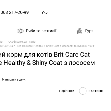
063 217-20-99
Укр
Риби та рептилії
Гурт
ів
Сухий корм для котів
e Cat Grain Free Haircare Healthy & Shiny Coat з лососем та куркою, 400 г
 корм для котів Brit Care Cat
re Healthy & Shiny Coat з лососем
Написати відгук
Порівняти
В бажання