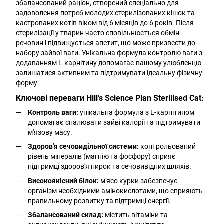
збалансований раціон, створений спеціально для
задоволення потреб молодих стерилізованих кішок та
кастрованих котів віком від 6 місяців до 6 років. Після
стерилізації у тварин часто сповільнюється обмін
речовин і підвищується апетит, що може призвести до
набору зайвої ваги. Унікальна формула контролю ваги з
додаванням L-карнітину допомагає вашому улюбленцю
залишатися активним та підтримувати ідеальну фізичну
форму.
Ключові переваги Hill’s Science Plan Sterilised Cat:
Контроль ваги:
унікальна формула з L-карнітином
допомагає спалювати зайві калорії та підтримувати
м'язову масу.
Здоров'я сечовидільної системи:
контрольований
рівень мінералів (магнію та фосфору) сприяє
підтримці здоров'я нирок та сечовивідних шляхів.
Високоякісний білок:
м'ясо курки забезпечує
організм необхідними амінокислотами, що сприяють
правильному розвитку та підтримці енергії.
Збалансований склад:
містить вітаміни та