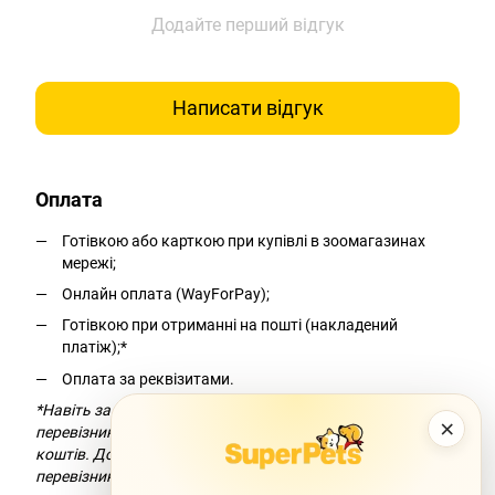
Додайте перший відгук
Написати відгук
Оплата
Готівкою або карткою при купівлі в зоомагазинах
мережі;
Онлайн оплата (WayForPay);
Готівкою при отриманні на пошті (накладений
платіж);*
Оплата за реквізитами.
*Навіть за умови безкоштовної доставки компанія-
×
перевізник додасть комісію за переказ
коштів. Докладніше можна дізнатися на сайті компанії-
перевізника.