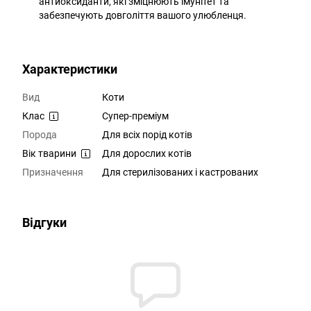
антиоксиданти, які зміцнюють імунітет та
забезпечують довголіття вашого улюбленця.
Характеристики
Вид
Коти
Клас
Супер-преміум
Порода
Для всіх порід котів
Вік тварини
Для дорослих котів
Призначення
Для стерилізованих і кастрованих
Відгуки