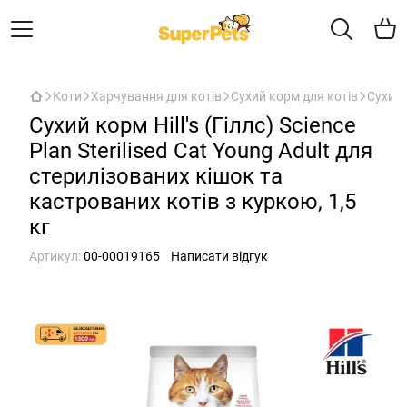
Коти
Харчування для котів
Сухий корм для котів
Сухий 
Сухий корм Hill's (Гіллс) Science
Plan Sterilised Cat Young Adult для
стерилізованих кішок та
кастрованих котів з куркою, 1,5
кг
Артикул:
00-00019165
Написати відгук