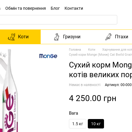
а
Обмін та повернення
Блог
Контакти
Коти
Гризуни
Птахи
Головна
Коти
Харчування для кот
Сухий корм Monge (Монж) Cat Bwild Grain 
Сухий корм Monge
котів великих пор
Немає в наявності
Артикул: 00-00
4 250.00 грн
Вага
1.5 кг
10 кг