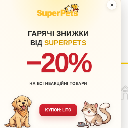
×
ГАРЯЧІ ЗНИЖКИ
ВІД
SUPERPETS
−20%
нету
Блог
НА ВСІ НЕАКЦІЙНІ ТОВАРИ
Контакти
ставка
Мапа сайту
вернення
Звернення до директора
КУПОН: LITO
ежах