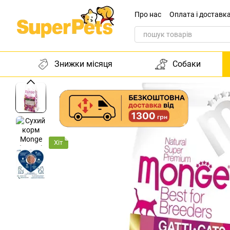
Перейти до основного контенту
Про нас
Оплата і доставк
Звернення до директора
Знижки місяця
Собаки
Хіт