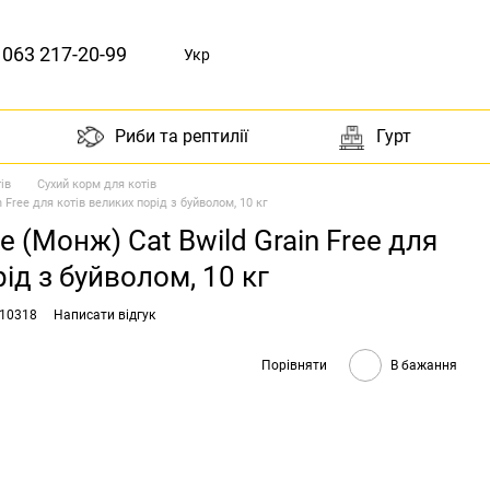
063 217-20-99
Укр
Риби та рептилії
Гурт
ів
Сухий корм для котів
Free для котів великих порід з буйволом, 10 кг
 (Монж) Cat Bwild Grain Free для
ід з буйволом, 10 кг
010318
Написати відгук
Порівняти
В бажання