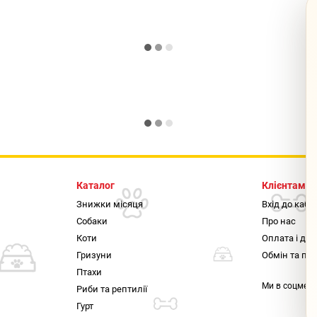
Каталог
Клієнтам
Знижки місяця
Вхід до кабі
Собаки
Про нас
Коти
Оплата і до
Гризуни
Обмін та по
Птахи
Ми в соцмер
Риби та рептилії
Гурт