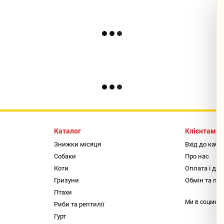
Каталог
Клієнтам
Знижки місяця
Вхід до кабі
Собаки
Про нас
Коти
Оплата і до
Гризуни
Обмін та по
Птахи
Ми в соцмер
Риби та рептилії
Гурт