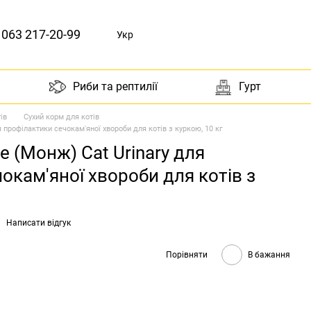
063 217-20-99
Укр
Риби та рептилії
Гурт
ів
Сухий корм для котів
 профілактики сечокам'яної хвороби для котів з куркою, 10 кг
 (Монж) Cat Urinary для
окам'яної хвороби для котів з
Написати відгук
Порівняти
В бажання