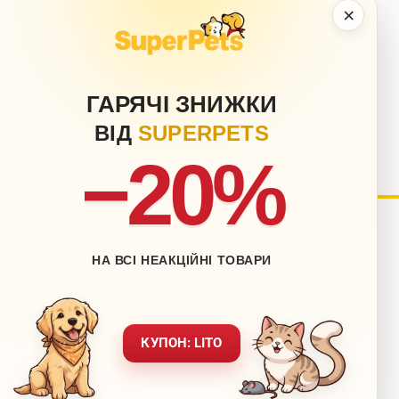
×
ГАРЯЧІ ЗНИЖКИ
ВІД
SUPERPETS
−20%
нету
Блог
НА ВСІ НЕАКЦІЙНІ ТОВАРИ
Контакти
ставка
Мапа сайту
вернення
Звернення до директора
КУПОН: LITO
ежах