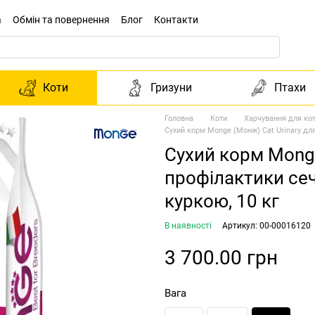
а
Обмін та повернення
Блог
Контакти
Коти
Гризуни
Птахи
Головна
Коти
Харчування для кот
Сухий корм Monge (Монж) Cat Urinary для
Сухий корм Monge
профілактики сеч
куркою, 10 кг
В наявності
Артикул: 00-00016120
3 700.00 грн
Вага