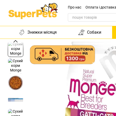
Перейти до основного контенту
Про нас
Оплата і доставк
Звернення до директора
Знижки місяця
Собаки