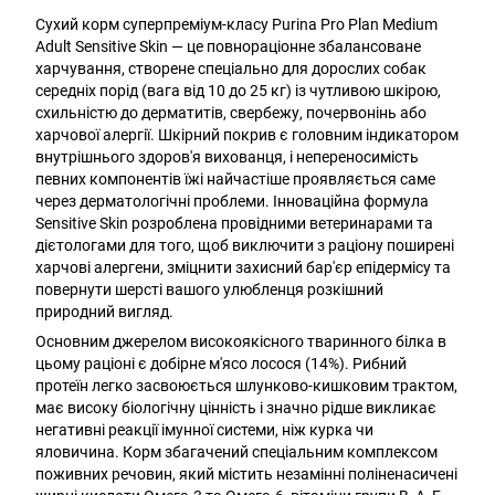
Сухий корм суперпреміум-класу Purina Pro Plan Medium
Adult Sensitive Skin — це повнораціонне збалансоване
харчування, створене спеціально для дорослих собак
середніх порід (вага від 10 до 25 кг) із чутливою шкірою,
схильністю до дерматитів, свербежу, почервонінь або
харчової алергії. Шкірний покрив є головним індикатором
внутрішнього здоров'я вихованця, і непереносимість
певних компонентів їжі найчастіше проявляється саме
через дерматологічні проблеми. Інноваційна формула
Sensitive Skin розроблена провідними ветеринарами та
дієтологами для того, щоб виключити з раціону поширені
харчові алергени, зміцнити захисний бар'єр епідермісу та
повернути шерсті вашого улюбленця розкішний
природний вигляд.
Основним джерелом високоякісного тваринного білка в
цьому раціоні є добірне м'ясо лосося (14%). Рибний
протеїн легко засвоюється шлунково-кишковим трактом,
має високу біологічну цінність і значно рідше викликає
негативні реакції імунної системи, ніж курка чи
яловичина. Корм збагачений спеціальним комплексом
поживних речовин, який містить незамінні поліненасичені