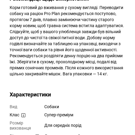
Корм готовий до вживання у сухому вигляді. Переводити
собаку на раціон Pro Plan рекомендується поступово,
протягом 7 днів, плавно замінюючи частину старого
корму новим, щоб травна система встигла адаптуватися.
Слідкуйте, щоб у вашого улюбленця завжди був вільний
доступ до чистої та свіжої питної води. Добову норму
годівлі визначайте за таблицею на упаковці, виходячи з
точної ваги собаки та рівня його щоденної активності.
Рекомендується розділяти денну порцію на два прийоми
їжі. Зберігати в сухому, прохолодному місці, подалі від
прямих сонячних променів. Після кожного використання
щільно закривайте мішок. Вага упаковки — 14 кг.
Характеристики
Вид
Cобаки
Клас
Супер-преміум
Розмір
Для середніх порід
вихованця