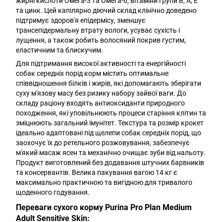
жирні кислоти Омега-3 та Омега-6, вітаміни групи B, А, Е
та цинк. Цей капілярно діючий склад клінічно доведено
підтримує здоров'я епідермісу, зменшує
трансепідермальну втрату вологи, усуває сухість і
лущення, а також робить волосяний покрив густим,
еластичним та блискучим.
Для підтримання високої активності та енергійності
собак середніх порід корм містить оптимальне
співвідношення білків і жирів, які допомагають зберігати
суху м'язову масу без ризику набору зайвої ваги. До
складу раціону входять антиоксиданти природного
походження, які уповільнюють процеси старіння клітин та
зміцнюють загальний імунітет. Текстура та розмір крокет
ідеально адаптовані під щелепи собак середніх порід, що
заохочує їх до ретельного розжовування, забезпечує
м'який масаж ясен та механічно очищає зуби від нальоту.
Продукт виготовлений без додавання штучних барвників
та консервантів. Велика пакування вагою 14 кг є
максимально практичною та вигідною для тривалого
щоденного годування.
Переваги сухого корму Purina Pro Plan Medium
Adult Sensitive Skin: