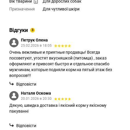
Вік тварини
Для дорослих собак
Призначення
Для чутливої шкіри
Відгуки
3
Петрук Олена
25.02.2026 в 18:05
Очень вежливые и приятные продавцы! Всегда
посоветуют, угостят вкусняшкой (питомца) , заказ
оформляют и привозят быстро и отдельное спасибо
мужчинам, которые подняли корм на пятый этаж без
вопросов!!!
Відповісти
Наталя Оскома
20.01.2026 в 20:30
Дякую, швидка доставка і якісний корм у якісному
пакуванні
Відповісти