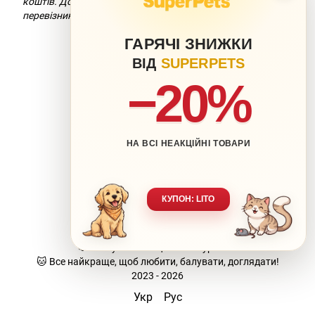
коштів. Докладніше можна дізнатися на сайті компанії-
перевізника.
ГАРЯЧІ ЗНИЖКИ
ВІД
SUPERPETS
−20%
НА ВСІ НЕАКЦІЙНІ ТОВАРИ
063 217-20-99
066 707-11-17
Контакти
Повна версія сайту
КУПОН: LITO
Мапа сайту
🐶 Ваш улюбленець-наша турбота.
🐱 Все найкраще, щоб любити, балувати, доглядати!
2023 - 2026
Укр
Рус