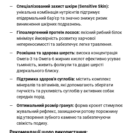
Спеціалізований захист шкіри (Sensitive Skin):
унікальна комбінація нутрієнтів підтримує
епідермальний бар'єр та значно знижує ризик
виникнення шкірних подразнень.
Гіпоалергенний протеїн лосося:
якісний рибний білок
мінімізує ймовірність розвитку харчової
непереносимості та забезпечує легке травлення.
Розкішна та здорова шерсть:
висока концентрація
Омега-3 та Омега-6 жирних кислот ефективно усуває
тьмяність, живить фолікули та додає шерсті
дзеркального блиску.
Підтримка здоров'я суглобів:
містить комплекс
мінералів та вітамінів, які допомагають зберігати
гнучкість та рухливість суглобів у активних собак
середніх порід.
Оптимальний розмір гранул:
форма крокет стимулює
жувальний рефлекс, захищаючи ротову порожнину
від утворення зубного каменю та забезпечуючи
свіжість подиху.
Рекомендації щодо використання: