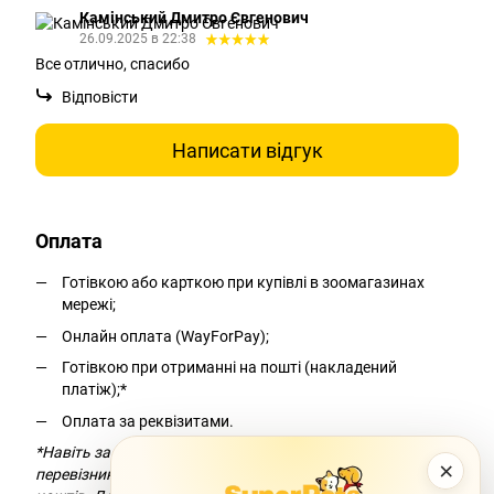
Камінський Дмитро Євгенович
26.09.2025 в 22:38
Все отлично, спасибо
Відповісти
Написати відгук
Оплата
Готівкою або карткою при купівлі в зоомагазинах
мережі;
Онлайн оплата (WayForPay);
Готівкою при отриманні на пошті (накладений
платіж);*
Оплата за реквізитами.
*Навіть за умови безкоштовної доставки компанія-
×
перевізник додасть комісію за переказ