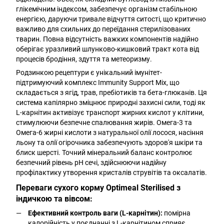
глікемічним індексом, забезпечує організм стабільною
енергією, даруючи тривале відчуття ситості, що критично
важливо для схильних до переїдання стерилізованих
тварин. Повна відсутність важких компонентів надійно
оберігає уразливий шлунково-кишковий тракт кота від
процесів бродіння, здуття та метеоризму.
Родзинкою рецептури є унікальний імунітет-
підтримуючий комплекс Immunity Support Mix, що
складається з ягід, трав, пребіотиків та бета-глюканів. Ця
система капілярно зміцнює природні захисні сили, тоді як
L-карнітин активізує транспорт жирних кислот у клітини,
стимулюючи безпечне спалювання жирів. Омега-3 та
Омега-6 жирні кислоти з натуральної олії лосося, насіння
льону та олії огірочника забезпечують здоров'я шкіри та
блиск шерсті. Точний мінеральний баланс контролює
безпечний рівень pH сечі, здійснюючи надійну
профілактику утворення кристалів струвітів та оксалатів.
Переваги сухого корму Optimeal Sterilised з
індичкою та вівсом:
Ефективний контроль ваги (L-карнітин):
помірна
калорійність у поєднанні з L-карнітином сприяє