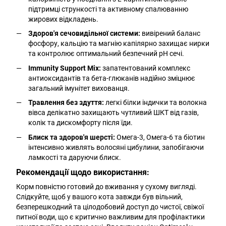
підтримці стрункості та активному спалюванню
жирових відкладень.
Здоров'я сечовидільної системи:
вивірений баланс
фосфору, кальцію та магнію капілярно захищає нирки
та контролює оптимальний безпечний pH сечі.
Immunity Support Mix:
запатентований комплекс
антиоксидантів та бета-глюканів надійно зміцнює
загальний імунітет вихованця.
Травлення без здуття:
легкі білки індички та волокна
вівса делікатно захищають чутливий ШКТ від газів,
колік та дискомфорту після їди.
Блиск та здоров'я шерсті:
Омега-3, Омега-6 та біотин
інтенсивно живлять волосяні цибулини, запобігаючи
ламкості та даруючи блиск.
Рекомендації щодо використання:
Корм повністю готовий до вживання у сухому вигляді.
Слідкуйте, щоб у вашого кота завжди був вільний,
безперешкодний та цілодобовий доступ до чистої, свіжої
питної води, що є критично важливим для профілактики