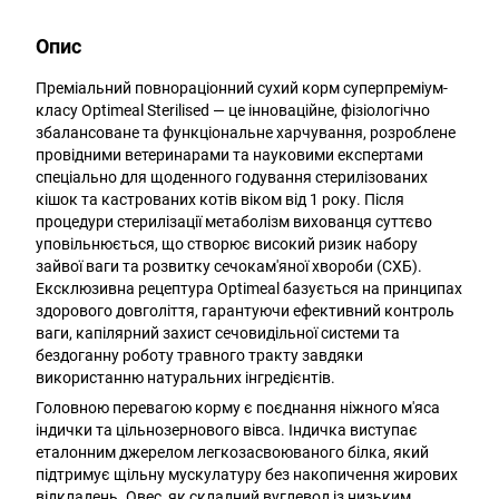
Опис
Преміальний повнораціонний сухий корм суперпреміум-
класу Optimeal Sterilised — це інноваційне, фізіологічно
збалансоване та функціональне харчування, розроблене
провідними ветеринарами та науковими експертами
спеціально для щоденного годування стерилізованих
кішок та кастрованих котів віком від 1 року. Після
процедури стерилізації метаболізм вихованця суттєво
уповільнюється, що створює високий ризик набору
зайвої ваги та розвитку сечокам'яної хвороби (СХБ).
Ексклюзивна рецептура Optimeal базується на принципах
здорового довголіття, гарантуючи ефективний контроль
ваги, капілярний захист сечовидільної системи та
бездоганну роботу травного тракту завдяки
використанню натуральних інгредієнтів.
Головною перевагою корму є поєднання ніжного м'яса
індички та цільнозернового вівса. Індичка виступає
еталонним джерелом легкозасвоюваного білка, який
підтримує щільну мускулатуру без накопичення жирових
відкладень. Овес, як складний вуглевод із низьким