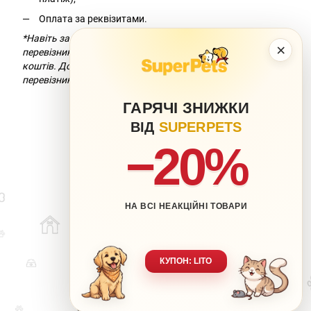
Оплата за реквізитами.
*Навіть за умови безкоштовної доставки компанія-
×
перевізник додасть комісію за переказ
коштів. Докладніше можна дізнатися на сайті компанії-
перевізника.
ГАРЯЧІ ЗНИЖКИ
ВІД
SUPERPETS
−20%
НА ВСІ НЕАКЦІЙНІ ТОВАРИ
063 217-20-99
066 707-11-17
Контакти
Повна версія сайту
КУПОН: LITO
Мапа сайту
🐶 Ваш улюбленець-наша турбота.