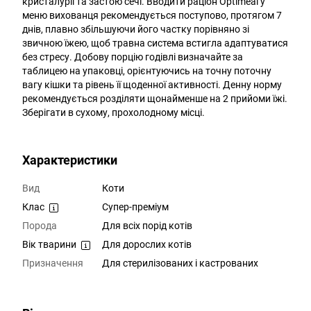
кристалурії та застою сечі. Вводити раціон Optimeal у
меню вихованця рекомендується поступово, протягом 7
днів, плавно збільшуючи його частку порівняно зі
звичною їжею, щоб травна система встигла адаптуватися
без стресу. Добову порцію годівлі визначайте за
таблицею на упаковці, орієнтуючись на точну поточну
вагу кішки та рівень її щоденної активності. Денну норму
рекомендується розділяти щонайменше на 2 прийоми їжі.
Зберігати в сухому, прохолодному місці.
Характеристики
Вид
Коти
Клас
Супер-преміум
Порода
Для всіх порід котів
Вік тварини
Для дорослих котів
Призначення
Для стерилізованих і кастрованих