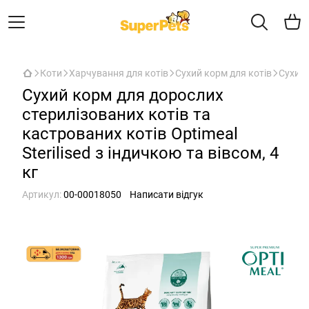
Коти
Харчування для котів
Сухий корм для котів
Сухий 
Сухий корм для дорослих
стерилізованих котів та
кастрованих котів Optimeal
Sterilised з індичкою та вівсом, 4
кг
Артикул:
00-00018050
Написати відгук