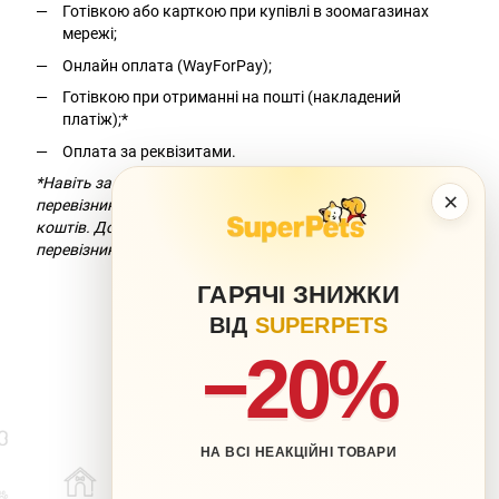
Готівкою або карткою при купівлі в зоомагазинах
мережі;
Онлайн оплата (WayForPay);
Готівкою при отриманні на пошті (накладений
платіж);*
Оплата за реквізитами.
*Навіть за умови безкоштовної доставки компанія-
×
перевізник додасть комісію за переказ
коштів. Докладніше можна дізнатися на сайті компанії-
перевізника.
ГАРЯЧІ ЗНИЖКИ
ВІД
SUPERPETS
−20%
НА ВСІ НЕАКЦІЙНІ ТОВАРИ
063 217-20-99
066 707-11-17