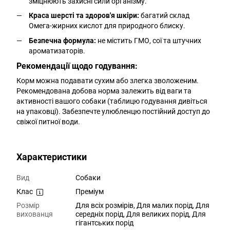
зміцнюють захисні сили організму.
Краса шерсті та здоров'я шкіри:
багатий склад
Омега-жирних кислот для природного блиску.
Безпечна формула:
не містить ГМО, сої та штучних
ароматизаторів.
Рекомендації щодо годування:
Корм можна подавати сухим або злегка зволоженим.
Рекомендована добова норма залежить від ваги та
активності вашого собаки (таблицю годування дивіться
на упаковці). Забезпечте улюбленцю постійний доступ до
свіжої питної води.
Характеристики
Вид
Cобаки
Клас
Преміум
Розмір
Для всіх розмірів, Для малих порід, Для
вихованця
середніх порід, Для великих порід, Для
гігантських порід