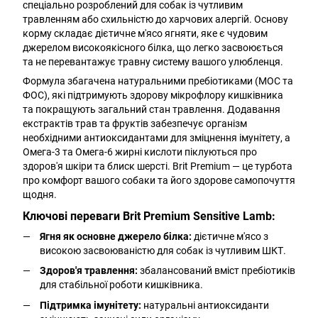
спеціально розроблений для собак із чутливим
травленням або схильністю до харчових алергій. Основу
корму складає дієтичне м'ясо ягняти, яке є чудовим
джерелом високоякісного білка, що легко засвоюється
та не перевантажує травну систему вашого улюбленця.
Формула збагачена натуральними пребіотиками (МОС та
ФОС), які підтримують здорову мікрофлору кишківника
та покращують загальний стан травлення. Додавання
екстрактів трав та фруктів забезпечує організм
необхідними антиоксидантами для зміцнення імунітету, а
Омега-3 та Омега-6 жирні кислоти піклуються про
здоров'я шкіри та блиск шерсті. Brit Premium — це турбота
про комфорт вашого собаки та його здорове самопочуття
щодня.
Ключові переваги Brit Premium Sensitive Lamb:
Ягня як основне джерело білка:
дієтичне м'ясо з
високою засвоюваністю для собак із чутливим ШКТ.
Здоров'я травлення:
збалансований вміст пребіотиків
для стабільної роботи кишківника.
Підтримка імунітету:
натуральні антиоксиданти