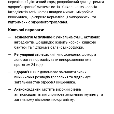
перевірений дієтичний корм, розроблений для підтримки
здоров'я травної системи котів. Унікальна технологія
інгредієнтів ActivBiome+ швидко живить мікробіом
кишечника, що сприяє нормалізації випорожнень та
підтриманню здорового травлення.
Ключові переваги:
Технологія ActivBiome+:
унікальна суміш активних
інгредієнтів, що швидко живить корисні кишкові
бактерії та підтримує баланс мікрофлори.
Регулярний стілець:
клінічно доведено, що корм
допомагає нормалізувати випорожнення вже
протягом 24 годин.
Здоров'я ШКТ:
допомагає зменшити ризик
виникнення розладів травлення та підтримує
загальний стан здоров'я кишечника.
Антиоксиданти:
містить високий рівень
антиоксидантів, які сприяють зміцненню імунітету та
загальному відновленню організму.