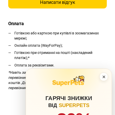
Написати відгук
Оплата
Готівкою або карткою при купівлі в зоомагазинах
мережі;
Онлайн оплата (WayForPay);
Готівкою при отриманні на пошті (накладений
платіж);*
Оплата за реквізитами.
*Навіть за умови безкоштовної доставки компанія-
×
перевізник додасть комісію за переказ
коштів. Докладніше можна дізнатися на сайті компанії-
перевізника.
ГАРЯЧІ ЗНИЖКИ
ВІД
SUPERPETS