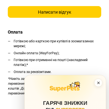
Написати відгук
Оплата
Готівкою або карткою при купівлі в зоомагазинах
мережі;
Онлайн оплата (WayForPay);
Готівкою при отриманні на пошті (накладений
платіж);*
Оплата за реквізитами.
*Навіть за умови безкоштовної доставки компанія-
×
перевізник додасть комісію за переказ
коштів. Докладніше можна дізнатися на сайті компанії-
перевізника.
ГАРЯЧІ ЗНИЖКИ