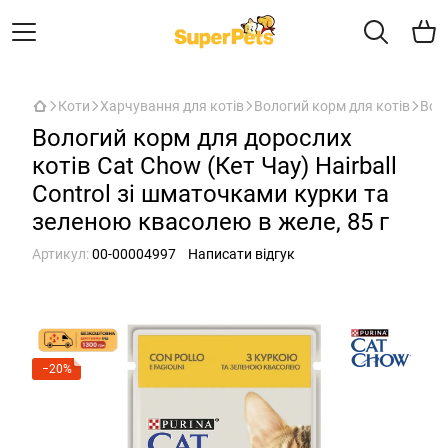
Коти
Харчування для котів
Вологий корм для котів
Воло
Вологий корм для дорослих
котів Cat Chow (Кет Чау) Hairball
Control зі шматочками курки та
зеленою квасолею в желе, 85 г
Артикул:
00-00004997
Написати відгук
−20%