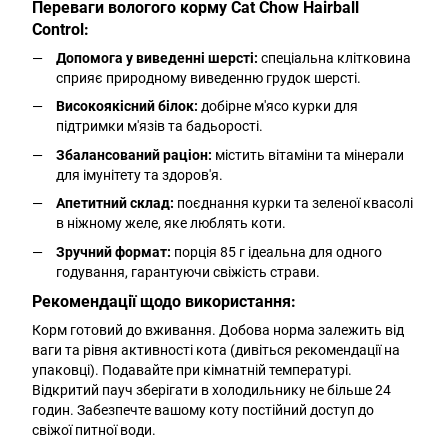
Переваги вологого корму Cat Chow Hairball
Control:
Допомога у виведенні шерсті:
спеціальна клітковина
сприяє природному виведенню грудок шерсті.
Високоякісний білок:
добірне м'ясо курки для
підтримки м'язів та бадьорості.
Збалансований раціон:
містить вітаміни та мінерали
для імунітету та здоров'я.
Апетитний склад:
поєднання курки та зеленої квасолі
в ніжному желе, яке люблять коти.
Зручний формат:
порція 85 г ідеальна для одного
годування, гарантуючи свіжість страви.
Рекомендації щодо використання:
Корм готовий до вживання. Добова норма залежить від
ваги та рівня активності кота (дивіться рекомендації на
упаковці). Подавайте при кімнатній температурі.
Відкритий пауч зберігати в холодильнику не більше 24
годин. Забезпечте вашому коту постійний доступ до
свіжої питної води.