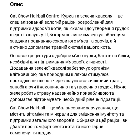
Опис
Cat Chow Hairball Control Курка та зелена квасоля — це
спеціалізований вологий раціон, розроблений для
підтримки здоров'я котів, які схильні до утворення грудок
шерсті в шлунку. Цей корм не лише смакує улюбленцям
завдяки поєднанню соковитого м'яса та овочів, а й
активно допомагає травній системі вашого кота.
Основою рецептури є добірне м'ясо курки, багате на білки,
необхідні для підтримання м'язової активності.
Додавання зеленої квасолі забезпечує організм
клітковиною, яка природним шляхом стимулює
проходження шерсті через шлунково-кишковий тракт,
запобігаючи її накопиченню та утворенню грудок. Ніжне
желе робить страву надзвичайно привабливою та
допомагає підтримувати необхідний рівень гідратації.
Cat Chow Hairball — це збалансоване харчування, що
містить вітаміни та мінерали для зміцнення імунітету та
підтримки загального здоров'я. Обираючи цей раціон, ви
дбаєте про комфорт свого кота та його гарне
самопочуття щодня.