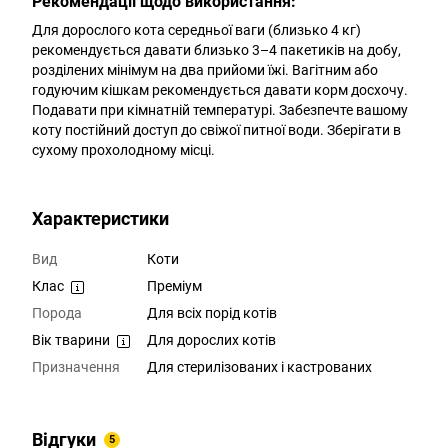
Рекомендації щодо використання:
Для дорослого кота середньої ваги (близько 4 кг)
рекомендується давати близько 3–4 пакетиків на добу,
розділених мінімум на два прийоми їжі. Вагітним або
годуючим кішкам рекомендується давати корм досхочу.
Подавати при кімнатній температурі. Забезпечте вашому
коту постійний доступ до свіжої питної води. Зберігати в
сухому прохолодному місці.
Характеристики
Вид
Коти
Клас
Преміум
Порода
Для всіх порід котів
Вік тварини
Для дорослих котів
Призначення
Для стерилізованих і кастрованих
Відгуки
5