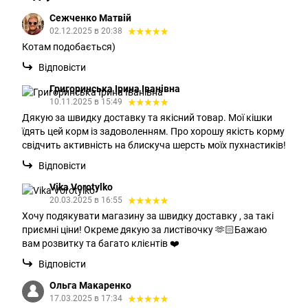
Сежченко Матвій
02.12.2025 в 20:38
Котам подобається)
Відповісти
Григоринська Ірина Іванівна
10.11.2025 в 15:49
Дякую за швидку доставку та якісний товар. Мої кішки
їдять цей корм із задоволенням. Про хорошу якість корму
свідчить активність на блискуча шерсть моїх пухнастиків!
Відповісти
Vika Vorotylko
20.03.2025 в 16:55
Хочу подякувати магазину за швидку доставку , за такі
приємні ціни! Окреме дякую за листівочку 🫶🏻Бажаю
вам розвитку та багато клієнтів ❤️
Відповісти
Ольга Макаренко
17.03.2025 в 17:34