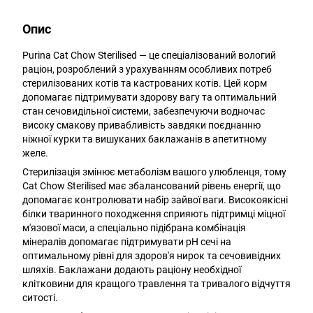
Опис
Purina Cat Chow Sterilised — це спеціалізований вологий
раціон, розроблений з урахуванням особливих потреб
стерилізованих котів та кастрованих котів. Цей корм
допомагає підтримувати здорову вагу та оптимальний
стан сечовидільної системи, забезпечуючи водночас
високу смакову привабливість завдяки поєднанню
ніжної курки та вишуканих баклажанів в апетитному
желе.
Стерилізація змінює метаболізм вашого улюбленця, тому
Cat Chow Sterilised має збалансований рівень енергії, що
допомагає контролювати набір зайвої ваги. Високоякісні
білки тваринного походження сприяють підтримці міцної
м'язової маси, а спеціально підібрана комбінація
мінералів допомагає підтримувати рН сечі на
оптимальному рівні для здоров'я нирок та сечовивідних
шляхів. Баклажани додають раціону необхідної
клітковини для кращого травлення та тривалого відчуття
ситості.