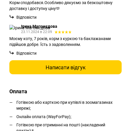
Корм сподобався.Особливо дякуємо за безкоштовну
доставку і доступну ціну🫶
Відповісти
Ірина Магомєдова
23.11.2024 в 22:09
Моєму коту, 7 років, корм з куркою та баклажанами
підійшов добре. Їсть з задоволенням.
Відповісти
Написати відгук
Оплата
Готівкою або карткою при купівлі в зоомагазинах
мережі;
Онлайн оплата (WayForPay);
Готівкою при отриманні на пошті (накладений
платіж);*