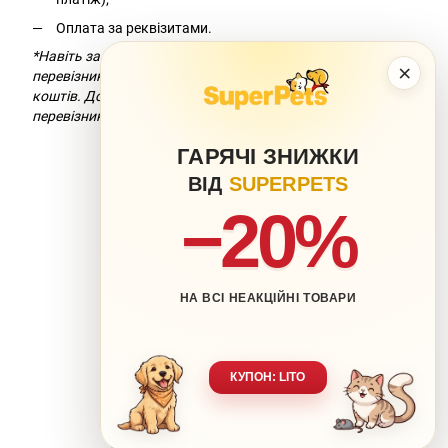
Оплата за реквізитами.
*Навіть за умови безкоштовної доставки компанія-
×
перевізник додасть комісію за переказ
коштів. Докладніше можна дізнатися на сайті компанії-
перевізника.
ГАРЯЧІ ЗНИЖКИ
ВІД
SUPERPETS
−20%
НА ВСІ НЕАКЦІЙНІ ТОВАРИ
063 217-20-99
066 707-11-17
Контакти
Повна версія сайту
КУПОН: LITO
Мапа сайту
🐶 Ваш улюбленець-наша турбота.