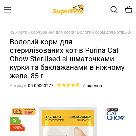
Коти
Харчування для котів
Вологий корм для котів
Воло
Вологий корм для
стерилізованих котів Purina Cat
Chow Sterilised зі шматочками
курки та баклажанами в ніжному
желе, 85 г
Артикул:
00-00000277
5 відгуків
Хіт
−20%