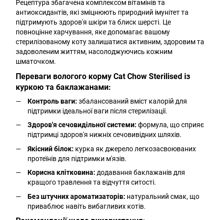
Рецептура збагачена комплексом вітамінів та
антиоксидантів, які зміцнюють природний імунітет та
підтримують здоров'я шкіри та блиск шерсті. Це
повноцінне харчування, яке допомагає вашому
стерилізованому коту залишатися активним, здоровим та
задоволеним життям, насолоджуючись кожним
шматочком.
Переваги вологого корму Cat Chow Sterilised із
куркою та баклажанами:
Контроль ваги:
збалансований вміст калорій для
підтримки ідеальної ваги після стерилізації.
Здоров'я сечовидільної системи:
формула, що сприяє
підтримці здоров'я нижніх сечовивідних шляхів.
Якісний білок:
курка як джерело легкозасвоюваних
протеїнів для підтримки м'язів.
Корисна клітковина:
додавання баклажанів для
кращого травлення та відчуття ситості.
Без штучних ароматизаторів:
натуральний смак, що
приваблює навіть вибагливих котів.