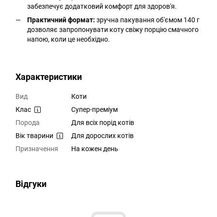
забезпечує додатковий комфорт для здоров'я.
Практичний формат:
зручна пакування об'ємом 140 г
дозволяє запропонувати коту свіжу порцію смачного
напою, коли це необхідно.
Характеристики
Вид
Коти
Клас
Супер-преміум
Порода
Для всіх порід котів
Вік тварини
Для дорослих котів
Призначення
На кожен день
Відгуки