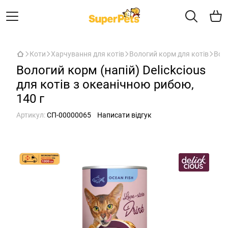
Коти
Харчування для котів
Вологий корм для котів
Воло
Вологий корм (напій) Delickcious
для котів з океанічною рибою,
140 г
Артикул:
СП-00000065
Написати відгук