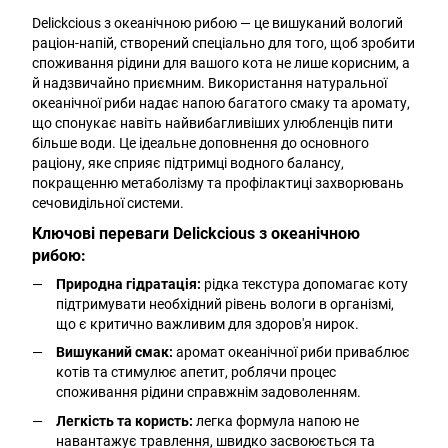
Delickcious з океанічною рибою — це вишуканий вологий
раціон-напій, створений спеціально для того, щоб зробити
споживання рідини для вашого кота не лише корисним, а
й надзвичайно приємним. Використання натуральної
океанічної риби надає напою багатого смаку та аромату,
що спонукає навіть найвибагливіших улюбленців пити
більше води. Це ідеальне доповнення до основного
раціону, яке сприяє підтримці водного балансу,
покращенню метаболізму та профілактиці захворювань
сечовидільної системи.
Ключові переваги Delickcious з океанічною
рибою:
Природна гідратація:
рідка текстура допомагає коту
підтримувати необхідний рівень вологи в організмі,
що є критично важливим для здоров'я нирок.
Вишуканий смак:
аромат океанічної риби приваблює
котів та стимулює апетит, роблячи процес
споживання рідини справжнім задоволенням.
Легкість та користь:
легка формула напою не
навантажує травлення, швидко засвоюється та