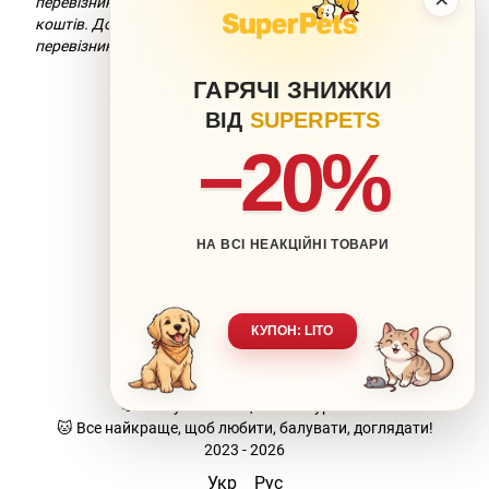
перевізник додасть комісію за переказ
коштів. Докладніше можна дізнатися на сайті компанії-
перевізника.
ГАРЯЧІ ЗНИЖКИ
ВІД
SUPERPETS
−20%
НА ВСІ НЕАКЦІЙНІ ТОВАРИ
063 217-20-99
066 707-11-17
Контакти
Повна версія сайту
КУПОН: LITO
Мапа сайту
🐶 Ваш улюбленець-наша турбота.
🐱 Все найкраще, щоб любити, балувати, доглядати!
2023 - 2026
Укр
Рус