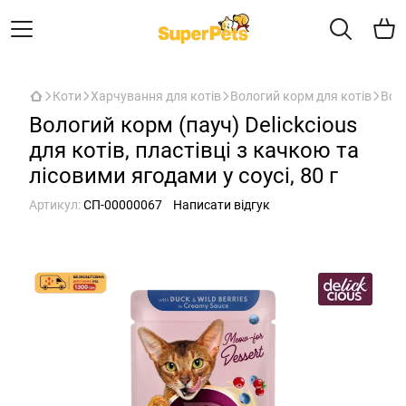
Коти
Харчування для котів
Вологий корм для котів
Воло
Вологий корм (пауч) Delickcious
для котів, пластівці з качкою та
лісовими ягодами у соусі, 80 г
Артикул:
СП-00000067
Написати відгук