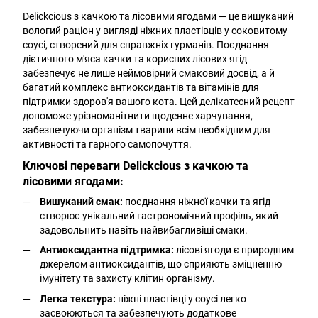
Delickcious з качкою та лісовими ягодами — це вишуканий
вологий раціон у вигляді ніжних пластівців у соковитому
соусі, створений для справжніх гурманів. Поєднання
дієтичного м'яса качки та корисних лісових ягід
забезпечує не лише неймовірний смаковий досвід, а й
багатий комплекс антиоксидантів та вітамінів для
підтримки здоров'я вашого кота. Цей делікатесний рецепт
допоможе урізноманітнити щоденне харчування,
забезпечуючи організм тварини всім необхідним для
активності та гарного самопочуття.
Ключові переваги Delickcious з качкою та
лісовими ягодами:
Вишуканий смак:
поєднання ніжної качки та ягід
створює унікальний гастрономічний профіль, який
задовольнить навіть найвибагливіші смаки.
Антиоксидантна підтримка:
лісові ягоди є природним
джерелом антиоксидантів, що сприяють зміцненню
імунітету та захисту клітин організму.
Легка текстура:
ніжні пластівці у соусі легко
засвоюються та забезпечують додаткове