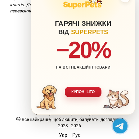
коштів. Докладніше можна дізнатися на сайті компанії-
перевізника.
ГАРЯЧІ ЗНИЖКИ
ВІД
SUPERPETS
−20%
НА ВСІ НЕАКЦІЙНІ ТОВАРИ
063 217-20-99
066 707-11-17
Контакти
Повна версія сайту
КУПОН: LITO
Мапа сайту
🐶 Ваш улюбленець-наша турбота.
🐱 Все найкраще, щоб любити, балувати, доглядати!
2023 - 2026
Укр
Рус