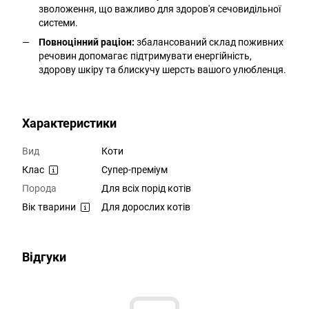
зволоження, що важливо для здоров'я сечовидільної
системи.
Повноцінний раціон:
збалансований склад поживних
речовин допомагає підтримувати енергійність,
здорову шкіру та блискучу шерсть вашого улюбленця.
Характеристики
Вид
Коти
Клас
Супер-преміум
Порода
Для всіх порід котів
Вік тварини
Для дорослих котів
Відгуки