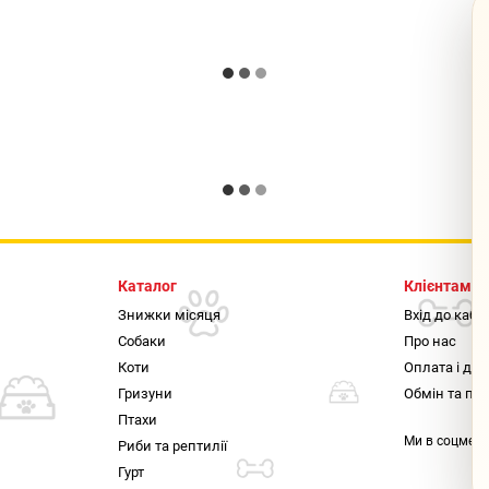
Каталог
Клієнтам
Знижки місяця
Вхід до кабі
Собаки
Про нас
Коти
Оплата і до
Гризуни
Обмін та по
Птахи
Ми в соцмер
Риби та рептилії
Гурт