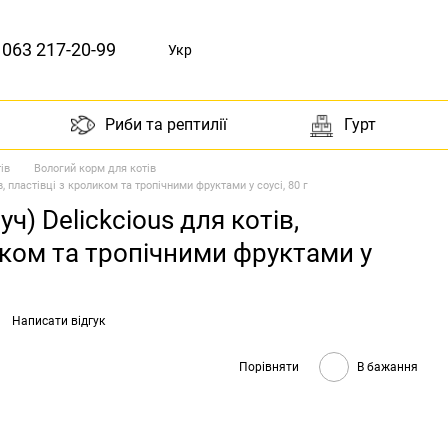
063 217-20-99
Укр
Риби та рептилії
Гурт
ів
Вологий корм для котів
в, пластівці з кроликом та тропічними фруктами у соусі, 80 г
ч) Delickcious для котів,
иком та тропічними фруктами у
Написати відгук
Порівняти
В бажання