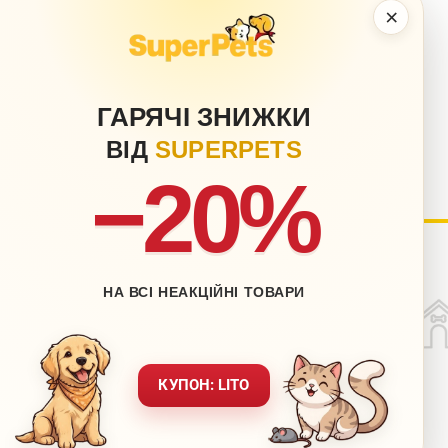
×
ГАРЯЧІ ЗНИЖКИ
ВІД
SUPERPETS
−20%
нету
Блог
НА ВСІ НЕАКЦІЙНІ ТОВАРИ
Контакти
ставка
Мапа сайту
вернення
Звернення до директора
КУПОН: LITO
ежах