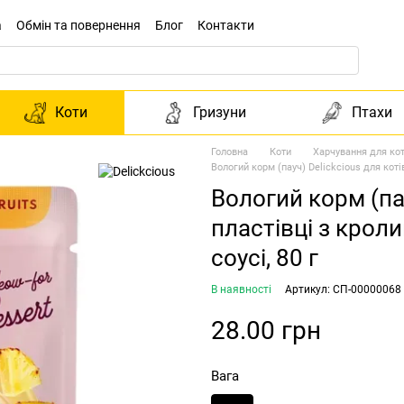
а
Обмін та повернення
Блог
Контакти
Коти
Гризуни
Птахи
Головна
Коти
Харчування для кот
Вологий корм (пауч) Delickcious для коті
Вологий корм (пау
пластівці з крол
соусі, 80 г
В наявності
Артикул: СП-00000068
28.00 грн
Вага