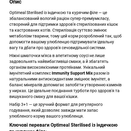
Опис
Optimeal Sterilised із індичкою та курячим філе — це
збалансований вологий раціон супер-преміумкласу,
створений для підтримки здоров'я стерилізованих кішок
та кастрованих котів. Стерилізація суттєво змінює
метаболізм тварини, тому цей корм розроблений так, щоб
допомогти вашому улюбленцю підтримувати ідеальну
вагу та дбати про здоров'я сечовидільної системи.
Ніжні шматочки м'яса в апетитному соусі не лише
задовольнять найвибагливіші смаки, а й збагатять
організм високоякісними протеїнами. Унікальний
імунітетний комплекс
Immunity Support Mix
разом із
натуральними антиоксидантами зміцнює імунітет, а
баланс мінералів допомагає запобігти утворенню каменів
у нирках. Це ідеальне поєднання турботи про здоров'я та
вишуканого смаку для вашої кішки.
Набір 3+1 — це зручний формат для регулярного
годування, який дозволяє завжди мати запас
улюбленого корму вашого улюбленця.
Ключові переваги Optimeal Sterilised із індичкою