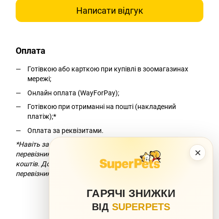
Написати відгук
Оплата
Готівкою або карткою при купівлі в зоомагазинах
мережі;
Онлайн оплата (WayForPay);
Готівкою при отриманні на пошті (накладений
платіж);*
Оплата за реквізитами.
*Навіть за умови безкоштовної доставки компанія-
×
перевізник додасть комісію за переказ
коштів. Докладніше можна дізнатися на сайті компанії-
перевізника.
ГАРЯЧІ ЗНИЖКИ
ВІД
SUPERPETS