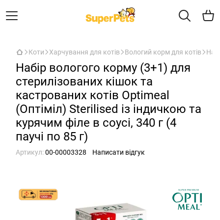
Коти
Харчування для котів
Вологий корм для котів
Набі
Набір вологого корму (3+1) для
стерилізованих кішок та
кастрованих котів Optimeal
(Оптіміл) Sterilised із індичкою та
курячим філе в соусі, 340 г (4
паучі по 85 г)
Артикул:
00-00003328
Написати відгук