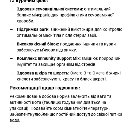
та курячим філе:
Здоров'я сечовидільної системи:
оптимальний
баланс мінералів для профілактики сечокам'яної
хвороби.
Підтримка ваги:
знижений вміст жирів для контролю
оптимальної маси тіла після стерилізації.
Високоякісний білок:
поєднання індички та курки
забезпечує м'язову підтримку.
Комплекс Immunity Support Mix:
зміцнює природний
імунітет та захищає організм від стресів.
Здорова шкіра та шерсть:
Омега-3 та Омега-6 жирні
кислоти забезпечують красу та блиск шерсті.
Рекомендації щодо годування:
Рекомендована добова норма залежить від ваги та
активності кота (таблицю годування дивіться на
упаковці). Подавайте корм кімнатної температури.
Забезпечте улюбленцю постійний доступ до свіжої питної
води.