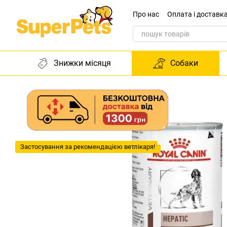
Перейти до основного контенту
Про нас
Оплата і доставк
Звернення до директора
Знижки місяця
Собаки
Застосування за рекомендацією ветлікаря!