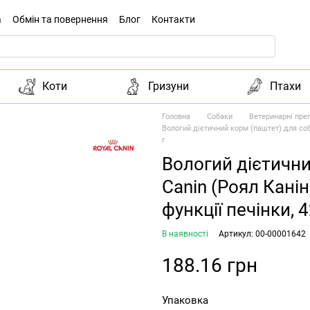
а
Обмін та повернення
Блог
Контакти
Коти
Гризуни
Птахи
Головна
Собаки
Ветеринарні пре
Вологий дієтичний корм (паштет) для соба
г
Вологий дієтични
Canin (Роял Канін
функції печінки, 4
В наявності
Артикул: 00-00001642
188.16 грн
Упаковка