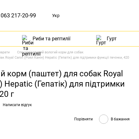
063 217-20-99
Укр
Риби та рептилії
Гурт
парати
Спеціалізований вологий корм для собак
к Royal Canin (Роял Канін) Hepatic (Гепатік) для підтримки функції печінки, 420
й корм (паштет) для собак Royal
) Hepatic (Гепатік) для підтримки
20 г
Написати відгук
Порівняти
В бажання