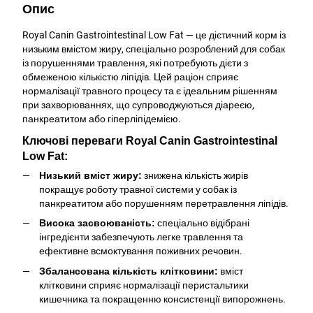
Опис
Royal Canin Gastrointestinal Low Fat — це дієтичний корм із
низьким вмістом жиру, спеціально розроблений для собак
із порушеннями травлення, які потребують дієти з
обмеженою кількістю ліпідів. Цей раціон сприяє
нормалізації травного процесу та є ідеальним рішенням
при захворюваннях, що супроводжуються діареєю,
панкреатитом або гіперліпідемією.
Ключові переваги Royal Canin Gastrointestinal
Low Fat:
Низький вміст жиру:
знижена кількість жирів
покращує роботу травної системи у собак із
панкреатитом або порушенням перетравлення ліпідів.
Висока засвоюваність:
спеціально відібрані
інгредієнти забезпечують легке травлення та
ефективне всмоктування поживних речовин.
Збалансована кількість клітковини:
вміст
клітковини сприяє нормалізації перистальтики
кишечника та покращенню консистенції випорожнень.