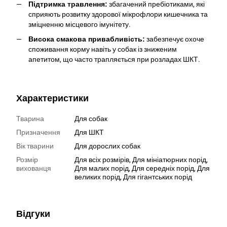
Підтримка травлення:
збагачений пребіотиками, які
сприяють розвитку здорової мікрофлори кишечника та
зміцненню місцевого імунітету.
Висока смакова привабливість:
забезпечує охоче
споживання корму навіть у собак із зниженим
апетитом, що часто трапляється при розладах ШКТ.
Характеристики
Тварина
Для собак
Призначення
Для ШКТ
Вік тварини
Для дорослих собак
Розмір
Для всіх розмірів, Для мініатюрних порід,
вихованця
Для малих порід, Для середніх порід, Для
великих порід, Для гігантських порід
Відгуки