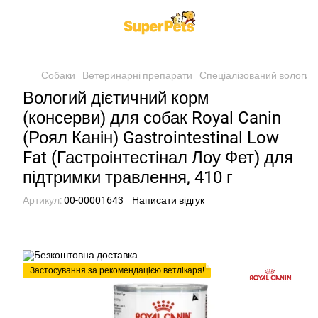
Собаки
Ветеринарні препарати
Спеціалізований вологий
Вологий дієтичний корм
(консерви) для собак Royal Canin
(Роял Канін) Gastrointestinal Low
Fat (Гастроінтестінал Лоу Фет) для
підтримки травлення, 410 г
Артикул:
00-00001643
Написати відгук
Застосування за рекомендацією ветлікаря!