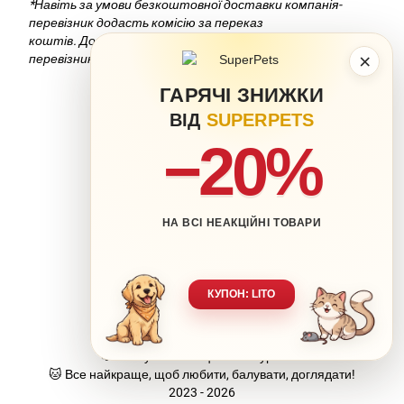
*Навіть за умови безкоштовної доставки компанія-
перевізник додасть комісію за переказ
коштів. Докладніше можна дізнатися на сайті компанії-
×
перевізника.
ГАРЯЧІ ЗНИЖКИ
ВІД
SUPERPETS
−20%
НА ВСІ НЕАКЦІЙНІ ТОВАРИ
063 217-20-99
066 707-11-17
Контакти
Повна версія сайту
КУПОН: LITO
Мапа сайту
🐶 Ваш улюбленець-наша турбота.
🐱 Все найкраще, щоб любити, балувати, доглядати!
2023 - 2026