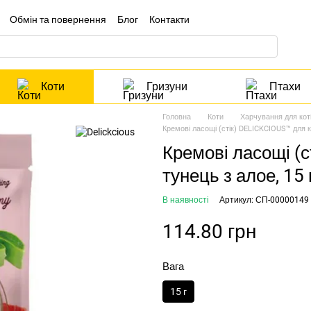
Обмін та повернення
Блог
Контакти
Коти
Гризуни
Птахи
Головна
Коти
Харчування для кот
Кремові ласощі (стік) DELICKCIOUS™ для ко
Кремові ласощі (с
тунець з алое, 15 
В наявності
Артикул: СП-00000149
114.80 грн
Вага
15 г