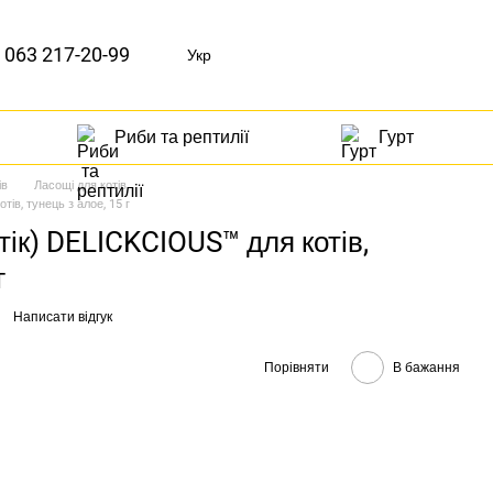
063 217-20-99
Укр
Риби та рептилії
Гурт
ів
Ласощі для котів
тів, тунець з алое, 15 г
тік) DELICKCIOUS™ для котів,
г
Написати відгук
Порівняти
В бажання