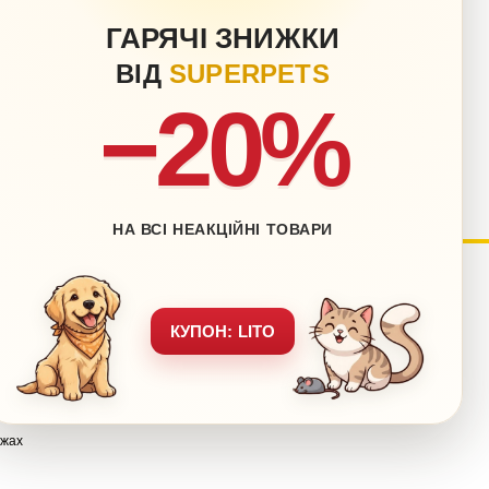
ГАРЯЧІ ЗНИЖКИ
ВІД
SUPERPETS
−20%
НА ВСІ НЕАКЦІЙНІ ТОВАРИ
нету
Блог
КУПОН: LITO
Контакти
тавка
Мапа сайту
вернення
Звернення до директора
ежах