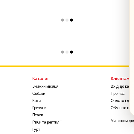
Каталог
Клієнтам
Знижки місяця
Вхід до кабі
Собаки
Про нас
Коти
Оплата і дос
Гризуни
Обмін та по
Птахи
Ми в соцмер
Риби та рептилії
Гурт