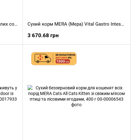
Сухий беззерновий корм для дорослих собак MERA Pure Sensitive Adult з яловичиною та картоплею, 1 кг
Сухий корм MERA (Мера) Vital Gastro Intestinal для собак при розладах травлення, 10 кг
3 670.68 грн