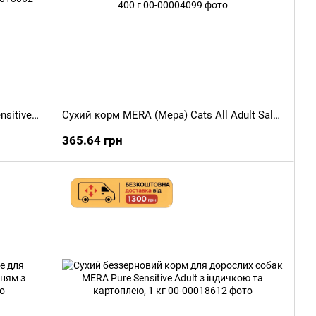
Сухий корм MERA (Мера) finest fit Sensitive Stomach для котів з чутливим травленням з м'ясом птиці та ромашкою, 4 кг
Сухий корм MERA (Мера) Cats All Adult Salmon для дорослих котів усіх порід з лососем, 400 г
365.64 грн