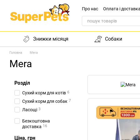
Перейти до основного контенту
Про нас
Оплата і доставк
Звернення до директора
Знижки місяця
Собаки
Головна
Mera
Mera
Розділ
6
Сухий корм для котів
7
Сухий корм для собак
3
Ласощі
Безкоштовна
16
доставка
Ціна, грн