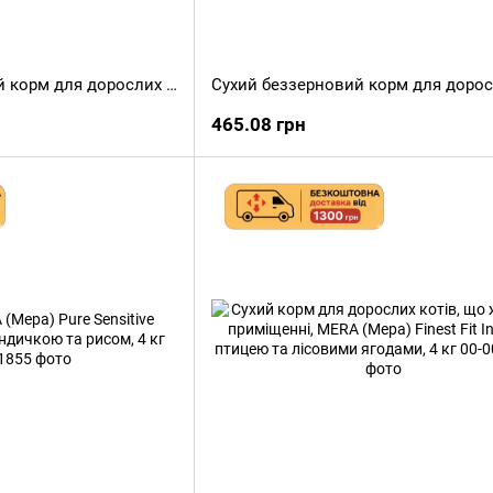
Сухий гіпоалергенний корм для дорослих собак MERA Pure Sensitive Adult з ягням та рисом, 1 кг
465.08 грн