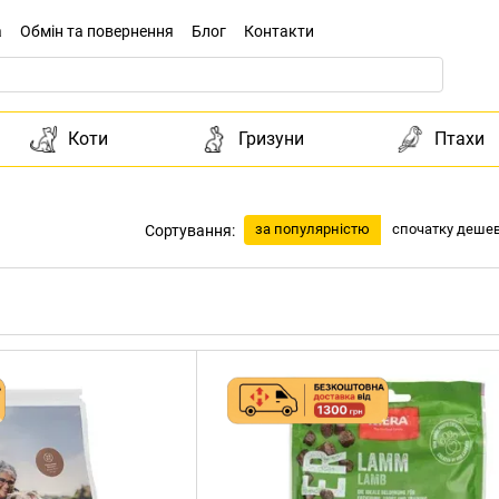
а
Обмін та повернення
Блог
Контакти
Коти
Гризуни
Птахи
за популярністю
спочатку деше
Сортування: