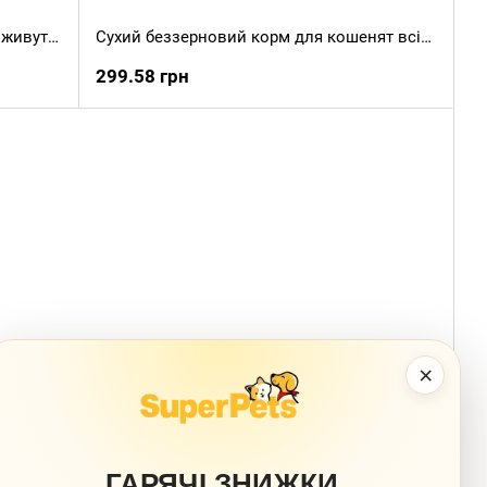
Сухий корм для дорослих котів, що живуть у приміщенні, MERA (Мера) Finest Fit Indoor із птицею та лісовими ягодами, 4 кг
Сухий беззерновий корм для кошенят всіх порід MERA Cats All Cats Kitten зі свіжим м'ясом птиці та лісовими ягодами, 400 г
299.58 грн
×
ГАРЯЧІ ЗНИЖКИ