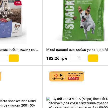
Сухий корм для дорослих собак малих порід із чутливим травленням MERA (Мера) Pure Sensitive Mini Lamm & Reis із ягням та рисом, 4 кг
182.26 грн