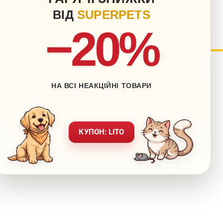
ВІД
SUPERPETS
−20%
нету
Блог
НА ВСІ НЕАКЦІЙНІ ТОВАРИ
Контакти
ставка
Мапа сайту
вернення
Звернення до директора
КУПОН: LITO
ежах