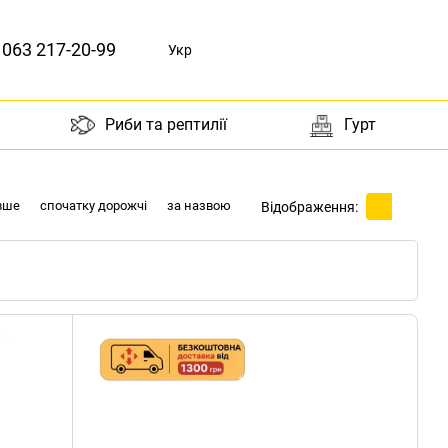
063 217-20-99
Укр
Риби та рептилії
Гурт
вше
спочатку дорожчі
за назвою
Відображення: