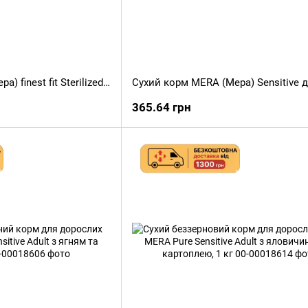
Сухий корм MERA (Мера) finest fit Sterilized для стерилізованих котів з м'ясом птиці та журавлиною, 4 кг
365.64 грн