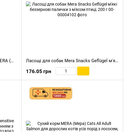
М'які ласощі для собак усіх порід MERA (Мера) Snacks із ягням, 200 г
Ласощі для собак Mera Snacks Geflügel м'які беззернові палички з м'ясом птиці, 200 г
176.05 грн