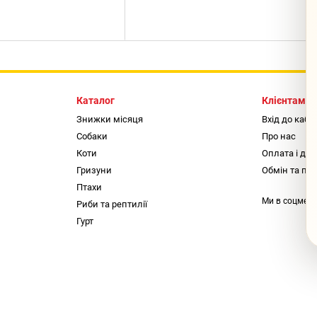
Каталог
Клієнтам
Знижки місяця
Вхід до кабі
Собаки
Про нас
Коти
Оплата і до
Гризуни
Обмін та по
Птахи
Ми в соцмер
Риби та рептилії
Гурт