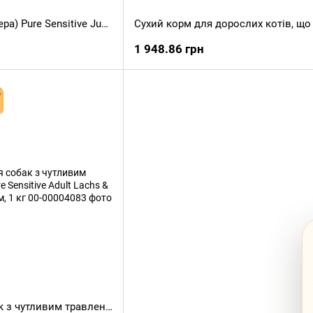
Сухий корм MERA (Мера) Pure Sensitive Junior для цуценят з індичкою та рисом, 4 кг
1 948.86 грн
Сухий корм для собак з чутливим травленням MERA Pure Sensitive Adult Lachs & Reis з лососем та рисом, 1 кг