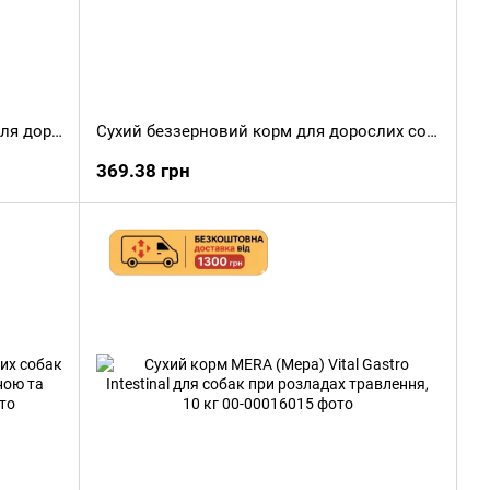
Сухий корм MERA (Мера) Sensitive для дорослих котів із чутливим травленням з куркою, 400 г
Сухий беззерновий корм для дорослих собак MERA Pure Sensitive Adult з індичкою та картоплею, 1 кг
369.38 грн