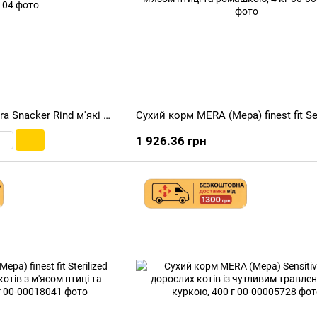
Ласощі для собак Mera Snacker Rind м'які беззернові дропси з яловичиною, 200 г
1 926.36 грн