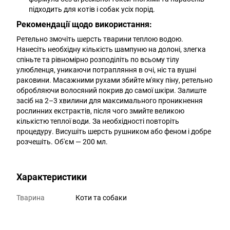
підходить для котів і собак усіх порід.
Рекомендації щодо використання:
Ретельно змочіть шерсть тварини теплою водою.
Нанесіть необхідну кількість шампуню на долоні, злегка
спіньте та рівномірно розподіліть по всьому тілу
улюбленця, уникаючи потрапляння в очі, ніс та вушні
раковини. Масажними рухами збийте м'яку піну, ретельно
обробляючи волосяний покрив до самої шкіри. Залиште
засіб на 2–3 хвилини для максимального проникнення
рослинних екстрактів, після чого змийте великою
кількістю теплої води. За необхідності повторіть
процедуру. Висушіть шерсть рушником або феном і добре
розчешіть. Об'єм — 200 мл.
Характеристики
Тварина
Коти та собаки