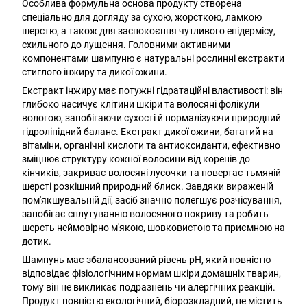
Особлива формульна основа продукту створена
спеціально для догляду за сухою, жорсткою, ламкою
шерстю, а також для заспокоєння чутливого епідермісу,
схильного до лущення. Головними активними
компонентами шампуню є натуральні рослинні екстракти
стиглого інжиру та дикої ожини.
Екстракт інжиру має потужні гідратаційні властивості: він
глибоко насичує клітини шкіри та волосяні фолікули
вологою, запобігаючи сухості й нормалізуючи природний
гідроліпідний баланс. Екстракт дикої ожини, багатий на
вітаміни, органічні кислоти та антиоксиданти, ефективно
зміцнює структуру кожної волосини від коренів до
кінчиків, закриває волосяні лусочки та повертає тьмяній
шерсті розкішний природний блиск. Завдяки вираженій
пом'якшувальній дії, засіб значно полегшує розчісування,
запобігає сплутуванню волосяного покриву та робить
шерсть неймовірно м'якою, шовковистою та приємною на
дотик.
Шампунь має збалансований рівень pH, який повністю
відповідає фізіологічним нормам шкіри домашніх тварин,
тому він не викликає подразнень чи алергічних реакцій.
Продукт повністю екологічний, біорозкладний, не містить