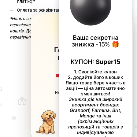
платіж);*
Оплата за реквізитами.
*Навіть за умови безкоштовної доставки компанія-
×
перевізник додасть комісію за переказ
коштів. Докладніше можна дізнатися на сайті компанії-
перевізника.
ГАРЯЧІ ЗНИЖКИ
ВІД
SUPERPETS
−20%
НА ВСІ НЕАКЦІЙНІ ТОВАРИ
063 217-20-99
066 707-11-17
Контакти
Повна версія сайту
КУПОН: LITO
Мапа сайту