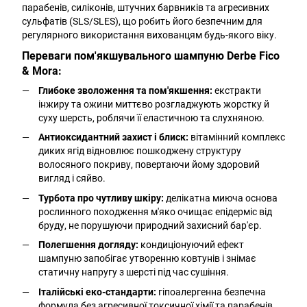
парабенів, силіконів, штучних барвників та агресивних
сульфатів (SLS/SLES), що робить його безпечним для
регулярного використання вихованцям будь-якого віку.
Переваги пом'якшувального шампуню Derbe Fico
& Mora:
Глибоке зволоження та пом'якшення:
екстракти
інжиру та ожини миттєво розгладжують жорстку й
суху шерсть, роблячи її еластичною та слухняною.
Антиоксидантний захист і блиск:
вітамінний комплекс
диких ягід відновлює пошкоджену структуру
волосяного покриву, повертаючи йому здоровий
вигляд і сяйво.
Турбота про чутливу шкіру:
делікатна миюча основа
рослинного походження м'яко очищає епідерміс від
бруду, не порушуючи природний захисний бар'єр.
Полегшення догляду:
кондиціонуючий ефект
шампуню запобігає утворенню ковтунів і знімає
статичну напругу з шерсті під час сушіння.
Італійські еко-стандарти:
гіпоалергенна безпечна
формула без агресивної токсичної хімії та парабенів