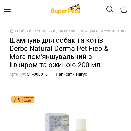
Собаки
Косметика для собак
Шампуні для собак
Шампун
Шампунь для собак та котів
Derbe Natural Derma Pet Fico &
Mora пом'якшувальний з
інжиром та ожиною 200 мл
Артикул:
СП-00001611
Написати відгук