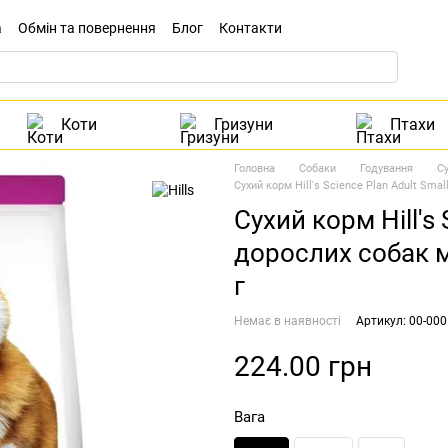
а
Обмін та повернення
Блог
Контакти
Коти
Гризуни
Птахи
Головна
Собаки
Годування
С
Сухий корм Hill's Science Plan Adult Sma
Сухий корм Hill's 
дорослих собак м
г
Немає в наявності
Артикул: 00-00
224.00 грн
Вага