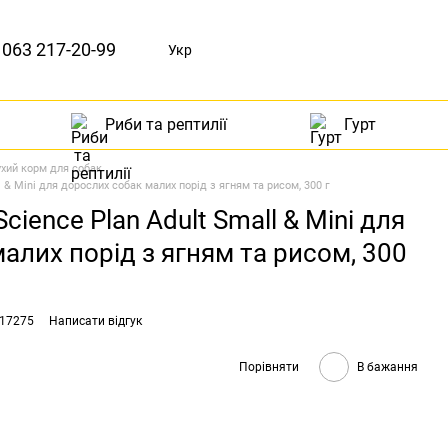
063 217-20-99
Укр
Риби та рептилії
Гурт
ухий корм для собак
ll & Mini для дорослих собак малих порід з ягням та рисом, 300 г
Science Plan Adult Small & Mini для
алих порід з ягням та рисом, 300
017275
Написати відгук
Порівняти
В бажання