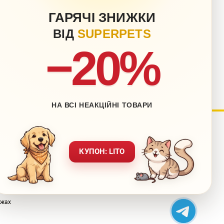
ГАРЯЧІ ЗНИЖКИ
ВІД
SUPERPETS
−20%
НА ВСІ НЕАКЦІЙНІ ТОВАРИ
нету
Блог
КУПОН: LITO
Контакти
ставка
Мапа сайту
вернення
Звернення до директора
ежах