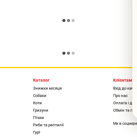
Каталог
Клієнтам
Знижки місяця
Вхід до кабі
Собаки
Про нас
Коти
Оплата і до
Гризуни
Обмін та по
Птахи
Ми в соцмер
Риби та рептилії
Гурт