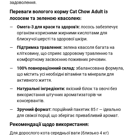
задоволення.
Переваги вологого корму Cat Chow Adult із
лососем та зеленою квасолею:
Омега-3 для краси та здоров'я:
лосось забезпечує
організм корисними жирними кислотами для
блискучої шерсті та здорової шкіри.
Підтримка травлення:
зелена квасоля багата на
клітковину, що сприяє здоровому травленню та
комфортному засвоєнню поживних речовин.
100% повнораціонний склад:
збалансована формула,
що містить усі необхідні вітаміни та мінерали для
активного життя.
Натуральні інгредієнти:
якісний білок та овочі без
використання штучних ароматизаторів чи
консервантів.
Зручний формат:
порційний пакетик 85 г — ідеально
для свіжої порції, що зберігає привабливий аромат.
Рекомендації щодо використання:
Для дорослого кота середньої ваги (близько 4 кг)