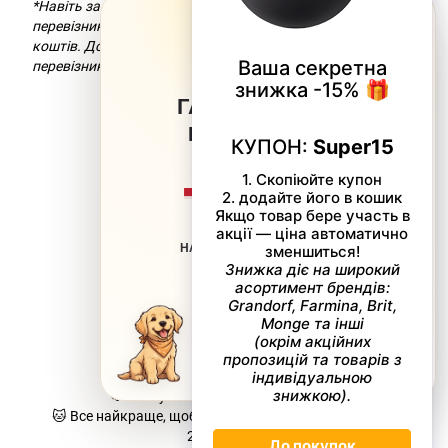
*Навіть за умови безкоштовної доставки компанія-
×
перевізник додасть комісію за переказ
коштів. Докладніше можна дізнатися на сайті компанії-
перевізника.
ГАРЯЧІ ЗНИЖКИ
ВІД
SUPERPETS
−20%
НА ВСІ НЕАКЦІЙНІ ТОВАРИ
063 217-20-99
066 707-11-17
Контакти
Повна версія сайту
КУПОН: LITO
Мапа сайту
🐶 Ваш улюбленець-наша турбота.
🐱 Все найкраще, щоб любити, балувати, доглядати!
2023 - 2026