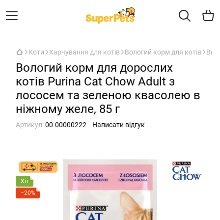
Коти
Харчування для котів
Вологий корм для котів
Воло
Вологий корм для дорослих
котів Purina Cat Chow Adult з
лососем та зеленою квасолею в
ніжному желе, 85 г
Артикул:
00-00000222
Написати відгук
Хіт
−20%