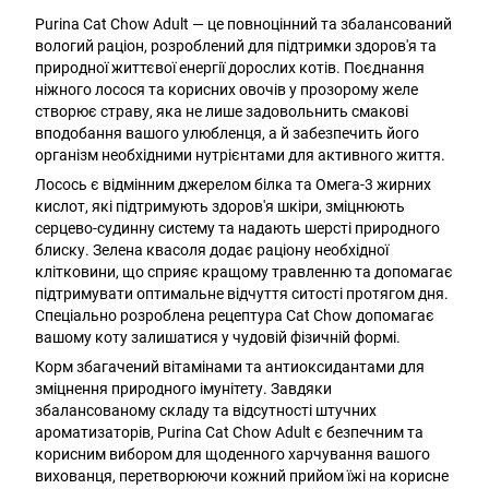
Purina Cat Chow Adult — це повноцінний та збалансований
вологий раціон, розроблений для підтримки здоров'я та
природної життєвої енергії дорослих котів. Поєднання
ніжного лосося та корисних овочів у прозорому желе
створює страву, яка не лише задовольнить смакові
вподобання вашого улюбленця, а й забезпечить його
організм необхідними нутрієнтами для активного життя.
Лосось є відмінним джерелом білка та Омега-3 жирних
кислот, які підтримують здоров'я шкіри, зміцнюють
серцево-судинну систему та надають шерсті природного
блиску. Зелена квасоля додає раціону необхідної
клітковини, що сприяє кращому травленню та допомагає
підтримувати оптимальне відчуття ситості протягом дня.
Спеціально розроблена рецептура Cat Chow допомагає
вашому коту залишатися у чудовій фізичній формі.
Корм збагачений вітамінами та антиоксидантами для
зміцнення природного імунітету. Завдяки
збалансованому складу та відсутності штучних
ароматизаторів, Purina Cat Chow Adult є безпечним та
корисним вибором для щоденного харчування вашого
вихованця, перетворюючи кожний прийом їжі на корисне