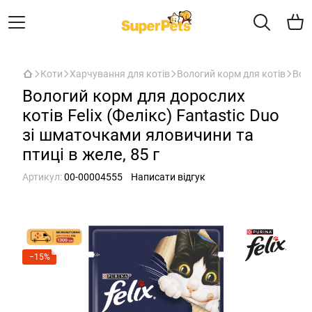
Коти
Харчування для котів
Вологий корм для котів
Воло
Вологий корм для дорослих
котів Felix (Фелікс) Fantastic Duo
зі шматочками яловичини та
птиці в желе, 85 г
Артикул:
00-00004555
Написати відгук
−15%