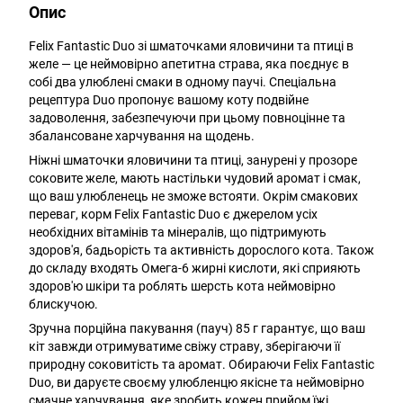
Опис
Felix Fantastic Duo зі шматочками яловичини та птиці в
желе — це неймовірно апетитна страва, яка поєднує в
собі два улюблені смаки в одному паучі. Спеціальна
рецептура Duo пропонує вашому коту подвійне
задоволення, забезпечуючи при цьому повноцінне та
збалансоване харчування на щодень.
Ніжні шматочки яловичини та птиці, занурені у прозоре
соковите желе, мають настільки чудовий аромат і смак,
що ваш улюбленець не зможе встояти. Окрім смакових
переваг, корм Felix Fantastic Duo є джерелом усіх
необхідних вітамінів та мінералів, що підтримують
здоров'я, бадьорість та активність дорослого кота. Також
до складу входять Омега-6 жирні кислоти, які сприяють
здоров'ю шкіри та роблять шерсть кота неймовірно
блискучою.
Зручна порційна пакування (пауч) 85 г гарантує, що ваш
кіт завжди отримуватиме свіжу страву, зберігаючи її
природну соковитість та аромат. Обираючи Felix Fantastic
Duo, ви даруєте своєму улюбленцю якісне та неймовірно
смачне харчування, яке зробить кожен прийом їжі