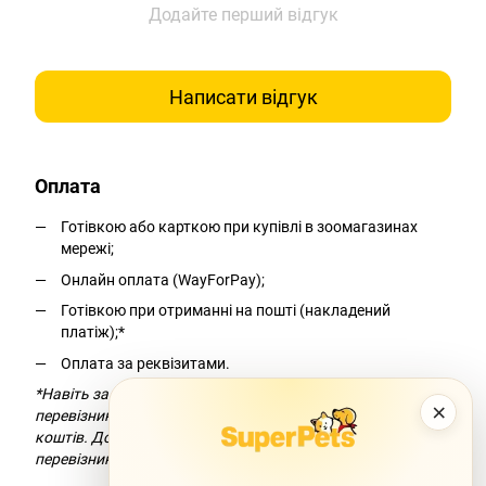
Додайте перший відгук
Написати відгук
Оплата
Готівкою або карткою при купівлі в зоомагазинах
мережі;
Онлайн оплата (WayForPay);
Готівкою при отриманні на пошті (накладений
платіж);*
Оплата за реквізитами.
*Навіть за умови безкоштовної доставки компанія-
×
перевізник додасть комісію за переказ
коштів. Докладніше можна дізнатися на сайті компанії-
перевізника.