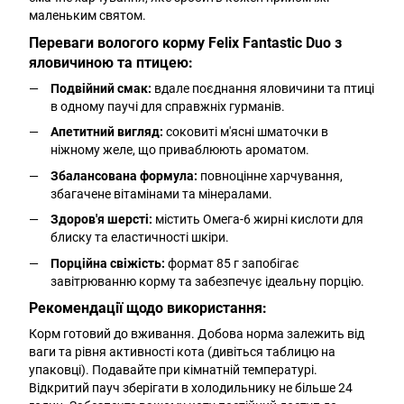
маленьким святом.
Переваги вологого корму Felix Fantastic Duo з
яловичиною та птицею:
Подвійний смак:
вдале поєднання яловичини та птиці
в одному паучі для справжніх гурманів.
Апетитний вигляд:
соковиті м'ясні шматочки в
ніжному желе, що приваблюють ароматом.
Збалансована формула:
повноцінне харчування,
збагачене вітамінами та мінералами.
Здоров'я шерсті:
містить Омега-6 жирні кислоти для
блиску та еластичності шкіри.
Порційна свіжість:
формат 85 г запобігає
завітрюванню корму та забезпечує ідеальну порцію.
Рекомендації щодо використання:
Корм готовий до вживання. Добова норма залежить від
ваги та рівня активності кота (дивіться таблицю на
упаковці). Подавайте при кімнатній температурі.
Відкритий пауч зберігати в холодильнику не більше 24