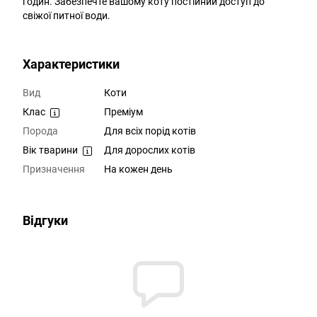
годин. Забезпечте вашому коту постійний доступ до
свіжої питної води.
Характеристики
Вид
Коти
Клас
Преміум
Порода
Для всіх порід котів
Вік тварини
Для дорослих котів
Призначення
На кожен день
Відгуки