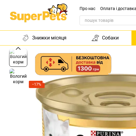
Перейти до основного контенту
Про нас
Оплата і доставк
Звернення до директора
Знижки місяця
Собаки
−17%