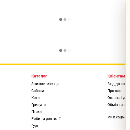
Каталог
Клієнтам
Знижки місяця
Вхід до кабі
Собаки
Про нас
Коти
Оплата і до
Гризуни
Обмін та по
Птахи
Ми в соцмер
Риби та рептилії
Гурт