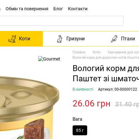
а
Обмін та повернення
Блог
Контакти
Коти
Гризуни
Птахи
Головна
Коти
Харчування для кот
Вологий корм для дорослих котів Gourme
Вологий корм для
Паштет зі шматоч
В наявності
Артикул: 00-00000122
26.06 грн
31.40 г
Вага
85 г