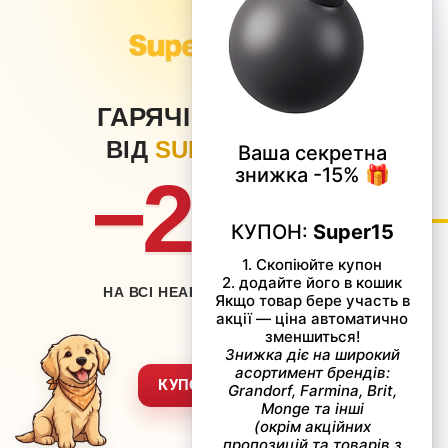
×
ГАРЯЧІ ЗНИЖКИ
ВІД
SUPERPETS
−20%
нету
Блог
НА ВСІ НЕАКЦІЙНІ ТОВАРИ
Контакти
ставка
Мапа сайту
вернення
Звернення до директора
КУПОН: LITO
ежах