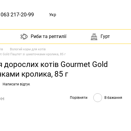
063 217-20-99
Укр
Риби та рептилії
Гурт
ів
Вологий корм для котів
t Gold Паштет зі шматочками кролика, 85 г
 дорослих котів Gourmet Gold
ками кролика, 85 г
Написати відгук
рн
Порівняти
В бажання