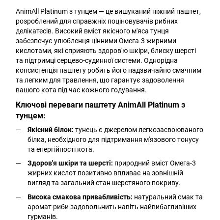
AnimAll Platinum з тунцем — це вишуканий ніжний паштет,
розроблений для справжніх поціновувачів рибних
делікатесів. Високий вміст якісного м'яса тунця
забезпечує улюбленця цінними Омега-3 жирними
кислотами, які сприяють здоров'ю шкіри, блиску шерсті
та підтримці серцево-судинної системи. Однорідна
консистенція паштету робить його надзвичайно смачним
та легким для травлення, що гарантує задоволення
вашого кота під час кожного годування.
Ключові переваги паштету AnimAll Platinum з
тунцем:
Якісний білок:
тунець є джерелом легкозасвоюваного
білка, необхідного для підтримання м'язового тонусу
та енергійності кота.
Здоров'я шкіри та шерсті:
природний вміст Омега-3
жирних кислот позитивно впливає на зовнішній
вигляд та загальний стан шерстяного покриву.
Висока смакова привабливість:
натуральний смак та
аромат риби задовольнить навіть найвибагливіших
гурманів.