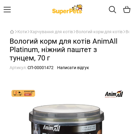
Коти
Харчування для котів
Вологий корм для котів
Воло
Вологий корм для котів AnimAll
Platinum, ніжний паштет з
тунцем, 70 г
Артикул:
СП-00001472
Написати відгук