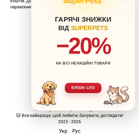
коштів. Докладніше можна дізнатися на сайті компанії-
перевізника.
ГАРЯЧІ ЗНИЖКИ
ВІД
SUPERPETS
−20%
НА ВСІ НЕАКЦІЙНІ ТОВАРИ
063 217-20-99
066 707-11-17
Контакти
Повна версія сайту
КУПОН: LITO
Мапа сайту
🐶 Ваш улюбленець-наша турбота.
🐱 Все найкраще, щоб любити, балувати, доглядати!
2023 - 2026
Укр
Рус