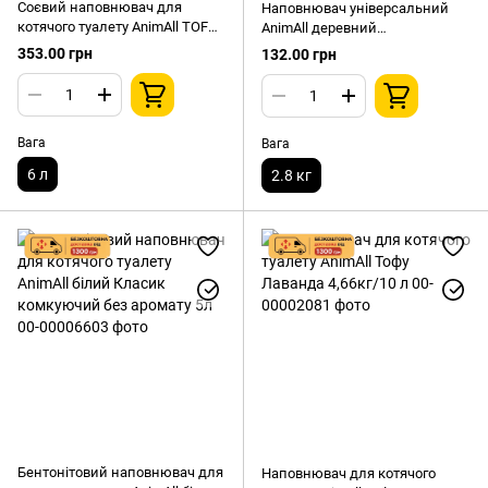
Соєвий наповнювач для
Наповнювач універсальний
котячого туалету AnimAll TOFU
AnimAll деревний
Сакура комкующийся, 2,6 кг 6л
поглинаючий з ароматом
353.00 грн
132.00 грн
м'яти 2,8 кг
Вага
Вага
6 л
2.8 кг
Бентонітовий наповнювач для
Наповнювач для котячого