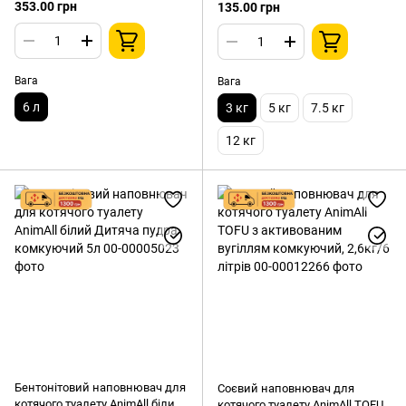
Персик комкующийся 2,6 кг 6л
поглинаючий,3 кг
353.00 грн
135.00 грн
Вага
Вага
6 л
3 кг
5 кг
7.5 кг
12 кг
Бентонітовий наповнювач для
Соєвий наповнювач для
котячого туалету AnimAll білий
котячого туалету AnimAll TOFU