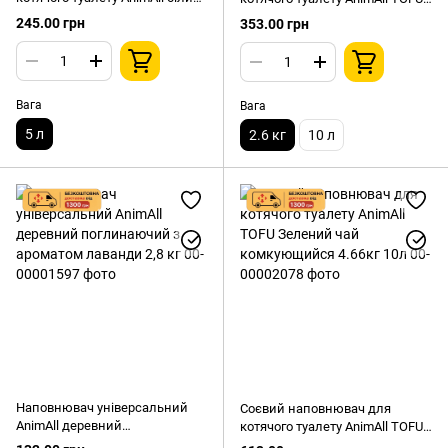
Дитяча пудра комкуючий 5л
з активованим вугіллям
245.00 грн
353.00 грн
комкуючий, 2,6кг/6 літрів
Вага
Вага
5 л
2.6 кг
10 л
Наповнювач універсальний
Соєвий наповнювач для
AnimAll деревний
котячого туалету AnimAll TOFU
поглинаючий з ароматом
Зелений чай комкующийся