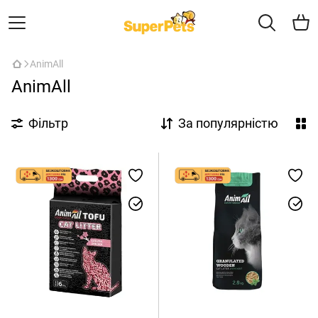
AnimAll
AnimAll
Фільтр
За популярністю