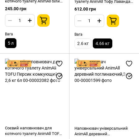
котячого туалету AnimAll білий
туалету AnimAll Тофу Лаванда
Класик комкуючий без
4,66кг/10 л
245.00 грн
612.00 грн
аромату 5л
Вага
Вага
5 л
2.6 кг
4.66 кг
Соєвий наповнювач для
Наповнювач універсальний
котячого туалету AnimAll TOFU
AnimAll деревний