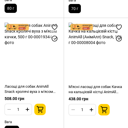
Вага
Вага
80 г
70 г
Ласощі для собак AnimAll
М'ясні ласощі для собак Качка
Snack кролячі вуха з м'ясом
на кальцієвій кістці AnimAll
качки, 500 г
(АнімАлл) Snack, 500 г
508.00 грн
438.00 грн
Вага