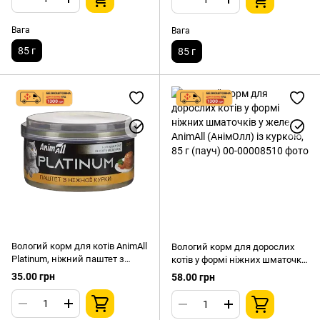
Вага
Вага
85 г
85 г
Вологий корм для котів AnimAll
Вологий корм для дорослих
Platinum, ніжний паштет з
котів у формі ніжних шматочків
куркою, 70 г
у желе AnimAll (АнімОлл) із
35.00 грн
58.00 грн
куркою, 85 г (пауч)