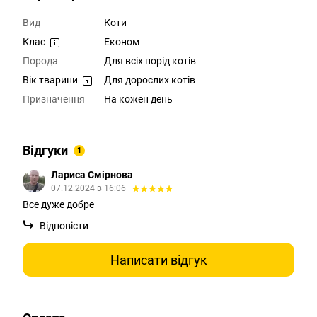
Вид
Коти
Клас
Економ
Порода
Для всіх порід котів
Вік тварини
Для дорослих котів
Призначення
На кожен день
Відгуки
1
Лариса Смірнова
07.12.2024 в 16:06
Все дуже добре
Відповісти
Написати відгук