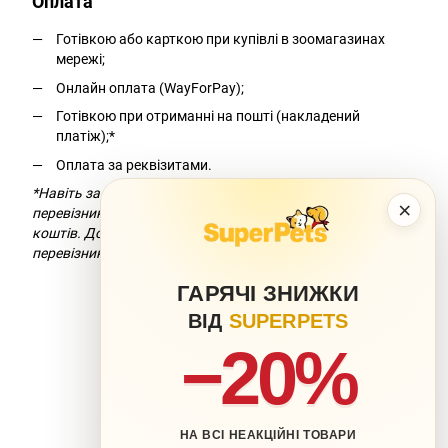
Оплата
Готівкою або карткою при купівлі в зоомагазинах
мережі;
Онлайн оплата (WayForPay);
Готівкою при отриманні на пошті (накладений
платіж);*
Оплата за реквізитами.
*Навіть за умови безкоштовної доставки компанія-
×
перевізник додасть комісію за переказ
коштів. Докладніше можна дізнатися на сайті компанії-
перевізника.
ГАРЯЧІ ЗНИЖКИ
ВІД
SUPERPETS
−20%
НА ВСІ НЕАКЦІЙНІ ТОВАРИ
063 217-20-99
066 707-11-17