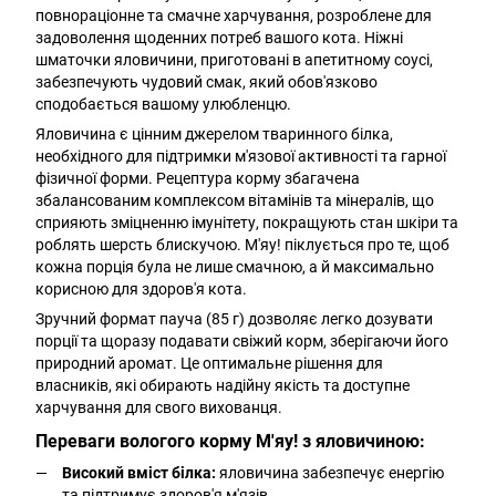
повнораціонне та смачне харчування, розроблене для
задоволення щоденних потреб вашого кота. Ніжні
шматочки яловичини, приготовані в апетитному соусі,
забезпечують чудовий смак, який обов'язково
сподобається вашому улюбленцю.
Яловичина є цінним джерелом тваринного білка,
необхідного для підтримки м'язової активності та гарної
фізичної форми. Рецептура корму збагачена
збалансованим комплексом вітамінів та мінералів, що
сприяють зміцненню імунітету, покращують стан шкіри та
роблять шерсть блискучою. М'яу! піклується про те, щоб
кожна порція була не лише смачною, а й максимально
корисною для здоров'я кота.
Зручний формат пауча (85 г) дозволяє легко дозувати
порції та щоразу подавати свіжий корм, зберігаючи його
природний аромат. Це оптимальне рішення для
власників, які обирають надійну якість та доступне
харчування для свого вихованця.
Переваги вологого корму М'яу! з яловичиною:
Високий вміст білка:
яловичина забезпечує енергію
та підтримує здоров'я м'язів.