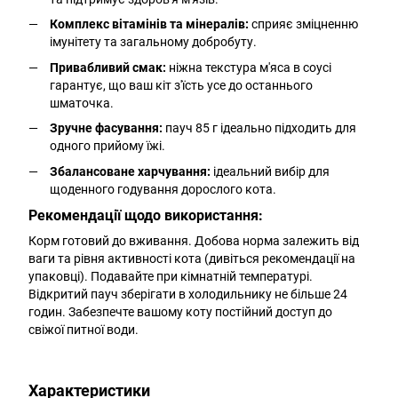
Комплекс вітамінів та мінералів:
сприяє зміцненню
імунітету та загальному добробуту.
Привабливий смак:
ніжна текстура м'яса в соусі
гарантує, що ваш кіт з'їсть усе до останнього
шматочка.
Зручне фасування:
пауч 85 г ідеально підходить для
одного прийому їжі.
Збалансоване харчування:
ідеальний вибір для
щоденного годування дорослого кота.
Рекомендації щодо використання:
Корм готовий до вживання. Добова норма залежить від
ваги та рівня активності кота (дивіться рекомендації на
упаковці). Подавайте при кімнатній температурі.
Відкритий пауч зберігати в холодильнику не більше 24
годин. Забезпечте вашому коту постійний доступ до
свіжої питної води.
Характеристики