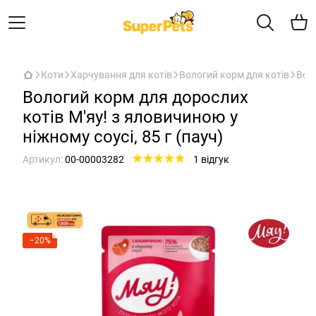
Коти
Харчування для котів
Вологий корм для котів
Воло
Вологий корм для дорослих
котів М'яу! з яловичиною у
ніжному соусі, 85 г (пауч)
Артикул:
00-00003282
1 відгук
−20%