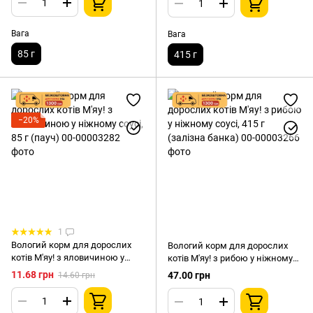
Вага
Вага
85 г
415 г
−20%
1
Вологий корм для дорослих
Вологий корм для дорослих
котів М'яу! з яловичиною у
котів М'яу! з рибою у ніжному
ніжному соусі, 85 г (пауч)
соусі, 415 г (залізна банка)
11.68 грн
47.00 грн
14.60 грн