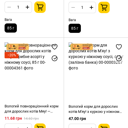
Вага
Вага
85 г
85 г
−20%
Вологий повнораціонний корм
Вологий корм для дорослих
для дорослих котів Мяу! —
котів М'яу! з куркою у ніжному
рибне асорті у ніжному соусі,
соусі, 415 г (залізна банка)
11.68 грн
47.00 грн
14.60 грн
85 г