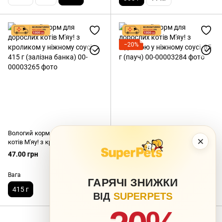
−20%
Вологий корм для дорослих
Вологий корм для дорослих
×
котів М'яу! з кроликом у
котів М'яу! з індичкою у
ніжному соусі, 415 г (залізна
ніжному соусі, 85 г (пауч)
47.00 грн
11.68 грн
14.60 грн
банка)
Вага
Вага
ГАРЯЧІ ЗНИЖКИ
415 г
85 г
ВІД
SUPERPETS