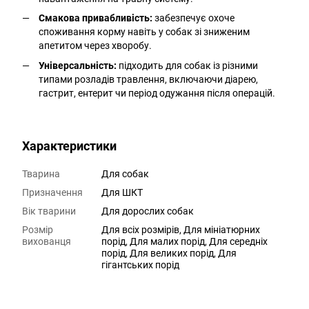
Смакова привабливість:
забезпечує охоче
споживання корму навіть у собак зі зниженим
апетитом через хворобу.
Універсальність:
підходить для собак із різними
типами розладів травлення, включаючи діарею,
гастрит, ентерит чи період одужання після операцій.
Характеристики
Тварина
Для собак
Призначення
Для ШКТ
Вік тварини
Для дорослих собак
Розмір
Для всіх розмірів, Для мініатюрних
вихованця
порід, Для малих порід, Для середніх
порід, Для великих порід, Для
гігантських порід