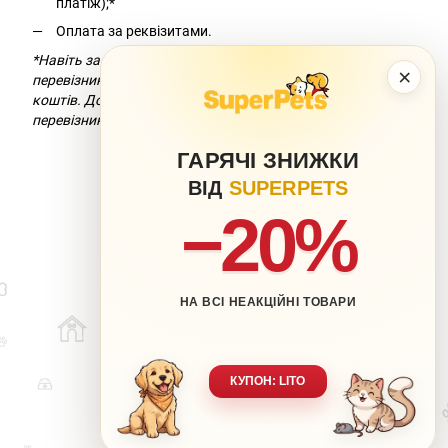
платіж);*
Оплата за реквізитами.
*Навіть за умови безкоштовної доставки компанія-
×
перевізник додасть комісію за переказ
коштів. Докладніше можна дізнатися на сайті компанії-
перевізника.
ГАРЯЧІ ЗНИЖКИ
ВІД
SUPERPETS
−20%
НА ВСІ НЕАКЦІЙНІ ТОВАРИ
063 217-20-99
066 707-11-17
Контакти
Повна версія сайту
КУПОН: LITO
Мапа сайту