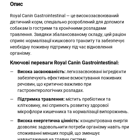
Опис
Royal Canin Gastrointestinal — це високозасвоюваний
дієтичний корм, спеціально розроблений для допомоги
собакам із гострими та хронічними розладами
травлення. Завдяки збалансованому складу, цей раціон
сприяє нормалізації кишкового транзиту та забезпечує
необхідну поживну підтримку під час відновлення
організму.
Ключові переваги Royal Canin Gastrointestinal:
Висока засвоюваність:
легкозасвоювані інгредієнти
забезпечують ефективне всмоктування поживних
речовин, що критично важливо при
гастроентерологічних розладах.
Підтримка травлення:
містить пребіотики та
клітковину, які сприяють розвитку здорової
мікрофлори кишечника та нормалізації випорожнень.
Висока енергетична цінність:
концентрована енергія
дозволяє задовольнити потреби організму навіть при
споживанні менших порцій, що зменшує
навантаження на травну систему.