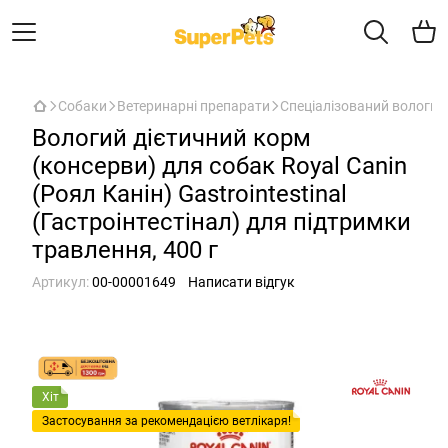
Собаки
Ветеринарні препарати
Спеціалізований вологий
Вологий дієтичний корм
(консерви) для собак Royal Canin
(Роял Канін) Gastrointestinal
(Гастроінтестінал) для підтримки
травлення, 400 г
Артикул:
00-00001649
Написати відгук
Хіт
Застосування за рекомендацією ветлікаря!