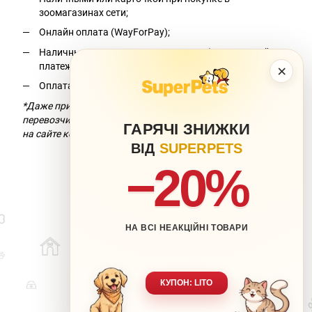
зоомагазинах сети;
Онлайн оплата (WayForPay);
Наличными при получении на почте (наложенный
платеж);*
×
Оплата по реквизитам.
*Даже при условии бесплатной доставки компания-
перевозчик взимает комиссию за перевод. Подробнее —
ГАРЯЧІ ЗНИЖКИ
на сайте компании-перевозчика.
ВІД
SUPERPETS
−20%
НА ВСІ НЕАКЦІЙНІ ТОВАРИ
063 217-20-99
066 707-11-17
Контакты
Полная версия сайта
КУПОН: LITO
Карта сайта