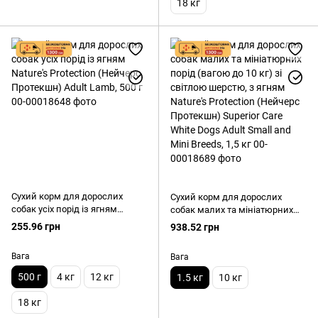
18 кг
Сухий корм для дорослих
Сухий корм для дорослих
собак усіх порід із ягням
собак малих та мініатюрних
Nature's Protection (Нейчерс
порід (вагою до 10 кг) зі
255.96 грн
938.52 грн
Протекшн) Adult Lamb, 500 г
світлою шерстю, з ягням
Nature's Protection (Нейчерс
Вага
Вага
Протекшн) Superior Care White
Dogs Adult Small and Mini
500 г
4 кг
12 кг
1.5 кг
10 кг
Breeds, 1,5 кг
18 кг