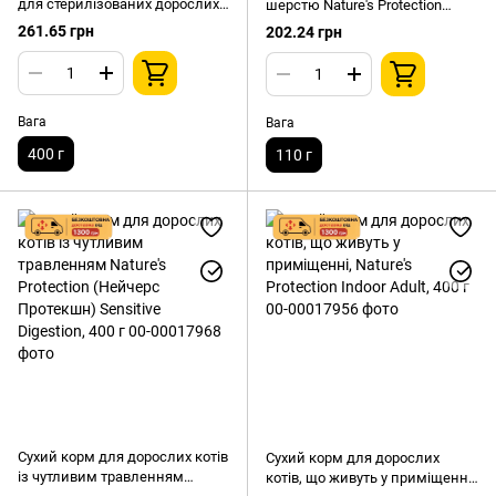
для стерилізованих дорослих
шерстю Nature's Protection
котів Nature's Protection
Superior Care White Dogs Healthy
261.65 грн
202.24 грн
(Нейчерс Протекшн) з
Hips & Joints з білою рибою,
індичкою, лососем та рисом,
110 г
400 г
Вага
Вага
400 г
110 г
Сухий корм для дорослих котів
Сухий корм для дорослих
із чутливим травленням
котів, що живуть у приміщенні,