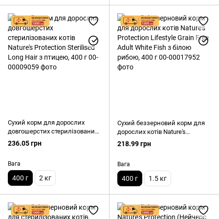
Сухий корм для дорослих
Сухий беззерновий корм для
довгошерстих стерилізованих
дорослих котів Nature's
котів Nature's Protection
Protection Lifestyle Grain Free
236.05 грн
218.99 грн
Sterilised Long Hair з птицею,
Adult White Fish з білою рибою,
400 г
400 г
Вага
Вага
400 г
2 кг
400 г
1.5 кг