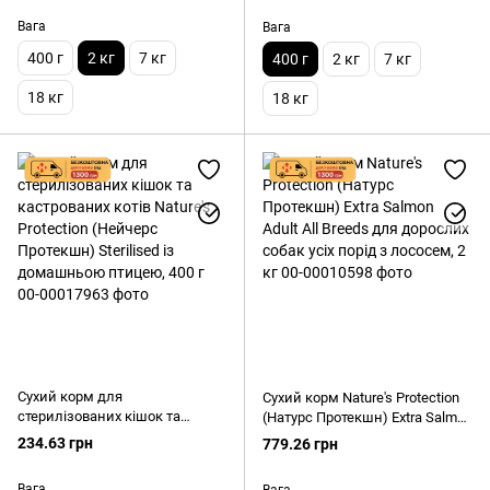
сечокам'яної хвороби, 2 кг
Вага
Вага
400 г
2 кг
7 кг
400 г
2 кг
7 кг
18 кг
18 кг
Сухий корм для
Сухий корм Nature's Protection
стерилізованих кішок та
(Натурс Протекшн) Extra Salmon
кастрованих котів Nature's
Adult All Breeds для дорослих
234.63 грн
779.26 грн
Protection (Нейчерс Протекшн)
собак усіх порід з лососем, 2 кг
Sterilised із домашньою
Вага
Вага