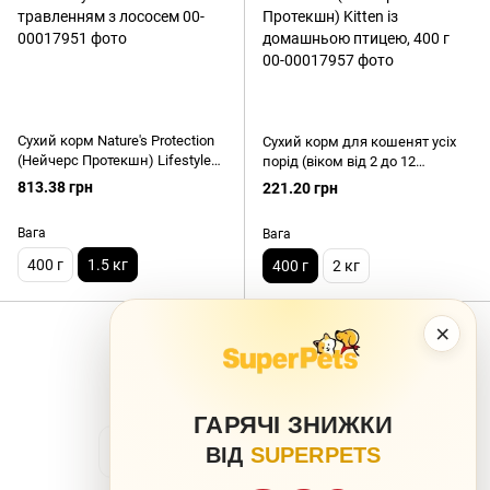
Сухий корм Nature's Protection
Сухий корм для кошенят усіх
(Нейчерс Протекшн) Lifestyle
порід (віком від 2 до 12
Sterilised Salmon для
місяців) та вагітних/годуючих
813.38 грн
221.20 грн
стерилізованих котів із
кішок Nature's Protection
чутливим травленням з
(Нейчерс Протекшн) Kitten із
Вага
Вага
лососем
домашньою птицею, 400 г
400 г
1.5 кг
400 г
2 кг
×
Показати ще 1 товар
ГАРЯЧІ ЗНИЖКИ
Назад
Вперед
ВІД
SUPERPETS
1
з 2