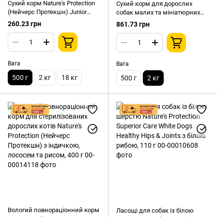
Сухий корм Nature's Protection
Сухий корм для дорослих
(Нейчерс Протекшн) Junior
собак малих та мініатюрних
Lamb All Breeds для цуценят
порід (вагою до 10 кг) із
260.23 грн
861.73 грн
усіх порід з ягням, 500 г
лососем Nature's Protection
(Нейчерс Протекшн) Mini Extra
Salmon Adult Small Breeds, 2 кг
Вага
Вага
500 г
2 кг
18 кг
500 г
2 кг
Вологий повнораціонний корм
Ласощі для собак із білою