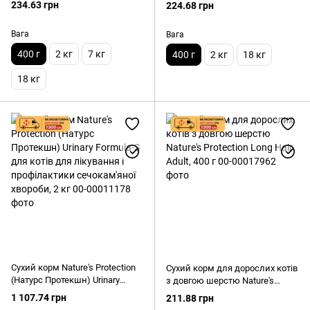
Nature's Protection (Нейчерс
Nature's Protection Indoor Adult,
234.63 грн
224.68 грн
Протекшн) Sensitive Digestion,
400 г
400 г
Вага
Вага
400 г
2 кг
7 кг
400 г
2 кг
18 кг
18 кг
Сухий корм Nature's Protection
Сухий корм для дорослих котів
(Натурс Протекшн) Urinary
з довгою шерстю Nature's
Formula-S для котів для
Protection Long Hair Adult, 400 г
1 107.74 грн
211.88 грн
лікування і профілактики