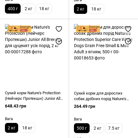
птицею, 400 г
400 г
2 кг
18 кг
2 кг
18 кг
Сухий корм Nature's Protection
Сухий корм для дорослих
(Нейчерс Протекшн) Junior All
собак дрібних порід Nature's
Breeds для цуценят усіх порід,
Protection Superior Care White
648.43 грн
264.49 грн
2 кг
Dogs Grain Free Small & Mini
Adult з ягням, 500 г
Вага
Вага
2 кг
18 кг
500 г
2 кг
7.5 кг