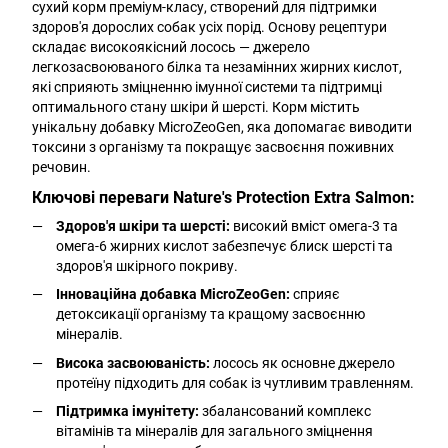
сухий корм преміум-класу, створений для підтримки
здоров'я дорослих собак усіх порід. Основу рецептури
складає високоякісний лосось — джерело
легкозасвоюваного білка та незамінних жирних кислот,
які сприяють зміцненню імунної системи та підтримці
оптимального стану шкіри й шерсті. Корм містить
унікальну добавку MicroZeoGen, яка допомагає виводити
токсини з організму та покращує засвоєння поживних
речовин.
Ключові переваги Nature's Protection Extra Salmon:
Здоров'я шкіри та шерсті:
високий вміст омега-3 та
омега-6 жирних кислот забезпечує блиск шерсті та
здоров'я шкірного покриву.
Інноваційна добавка MicroZeoGen:
сприяє
детоксикації організму та кращому засвоєнню
мінералів.
Висока засвоюваність:
лосось як основне джерело
протеїну підходить для собак із чутливим травленням.
Підтримка імунітету:
збалансований комплекс
вітамінів та мінералів для загального зміцнення