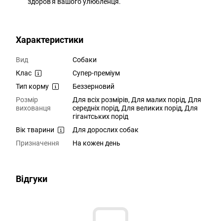
здоров'я вашого улюбленця.
Характеристики
Вид
Cобаки
Клас
Супер-преміум
Тип корму
Беззерновий
Розмір
Для всіх розмірів, Для малих порід, Для
вихованця
середніх порід, Для великих порід, Для
гігантських порід
Вік тварини
Для дорослих собак
Призначення
На кожен день
Відгуки