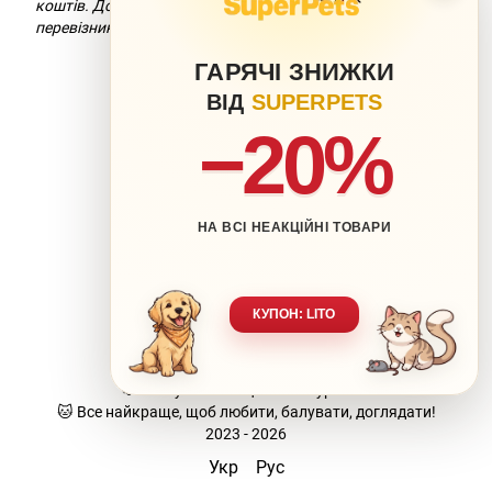
коштів. Докладніше можна дізнатися на сайті компанії-
перевізника.
ГАРЯЧІ ЗНИЖКИ
ВІД
SUPERPETS
−20%
НА ВСІ НЕАКЦІЙНІ ТОВАРИ
063 217-20-99
066 707-11-17
Контакти
Повна версія сайту
КУПОН: LITO
Мапа сайту
🐶 Ваш улюбленець-наша турбота.
🐱 Все найкраще, щоб любити, балувати, доглядати!
2023 - 2026
Укр
Рус