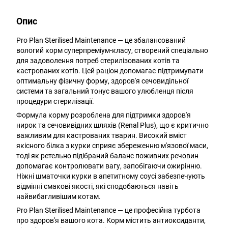
Опис
Pro Plan Sterilised Maintenance — це збалансований
вологий корм суперпреміум-класу, створений спеціально
для задоволення потреб стерилізованих котів та
кастрованих котів. Цей раціон допомагає підтримувати
оптимальну фізичну форму, здоров'я сечовидільної
системи та загальний тонус вашого улюбленця після
процедури стерилізації.
Формула корму розроблена для підтримки здоров'я
нирок та сечовивідних шляхів (Renal Plus), що є критично
важливим для кастрованих тварин. Високий вміст
якісного білка з курки сприяє збереженню м'язової маси,
тоді як ретельно підібраний баланс поживних речовин
допомагає контролювати вагу, запобігаючи ожирінню.
Ніжні шматочки курки в апетитному соусі забезпечують
відмінні смакові якості, які сподобаються навіть
найвибагливішим котам.
Pro Plan Sterilised Maintenance — це професійна турбота
про здоров'я вашого кота. Корм містить антиоксиданти,