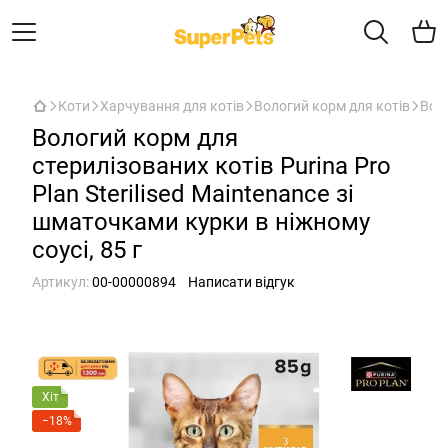
Коти
Харчування для котів
Вологий корм для котів
Воло
Вологий корм для
стерилізованих котів Purina Pro
Plan Sterilised Maintenance зі
шматочками курки в ніжному
соусі, 85 г
Артикул:
00-00000894
Написати відгук
Хіт
−18%