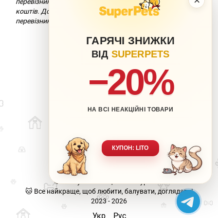
перевізник додасть комісію за переказ
коштів. Докладніше можна дізнатися на сайті компанії-
перевізника.
ГАРЯЧІ ЗНИЖКИ
ВІД
SUPERPETS
−20%
НА ВСІ НЕАКЦІЙНІ ТОВАРИ
063 217-20-99
066 707-11-17
Контакти
Повна версія сайту
КУПОН: LITO
Мапа сайту
🐶 Ваш улюбленець-наша турбота.
🐱 Все найкраще, щоб любити, балувати, доглядати!
2023 - 2026
Укр
Рус