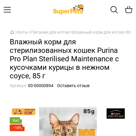
Коты
Питание для котов
Влажный корм для котов
Влаж
Влажный корм для
стерилизованных кошек Purina
Pro Plan Sterilised Maintenance с
кусочками курицы в нежном
соусе, 85 г
Артикул:
00-00000894
Оставить отзыв
Хит
−18%