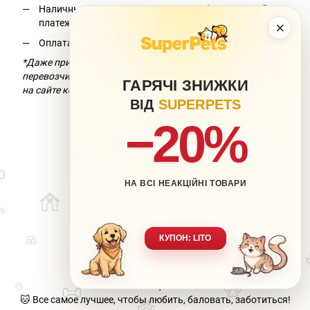
Наличными при получении на почте (наложенный
платеж);*
×
Оплата по реквизитам.
*Даже при условии бесплатной доставки компания-
перевозчик взимает комиссию за перевод. Подробнее —
ГАРЯЧІ ЗНИЖКИ
на сайте компании-перевозчика.
ВІД
SUPERPETS
−20%
НА ВСІ НЕАКЦІЙНІ ТОВАРИ
063 217-20-99
066 707-11-17
Контакты
Полная версия сайта
КУПОН: LITO
Карта сайта
🐶 Ваш любимец-наша забота.
🐱 Все самое лучшее, чтобы любить, баловать, заботиться!