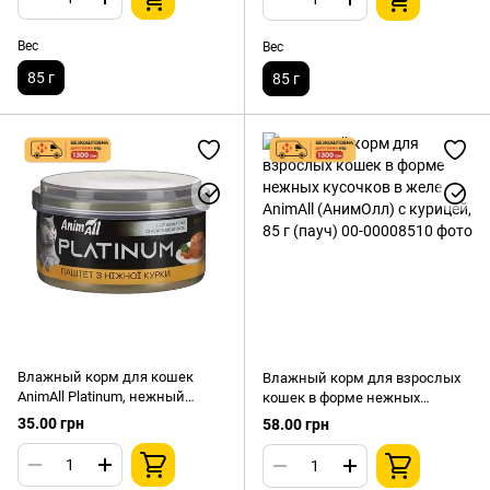
Вес
Вес
85 г
85 г
Влажный корм для кошек
Влажный корм для взрослых
AnimAll Platinum, нежный
кошек в форме нежных
паштет с курицей, 70 г
кусочков в желе AnimAll
35.00 грн
58.00 грн
(АнимОлл) с курицей, 85 г
(пауч)