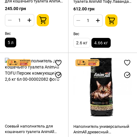
для кошачьего туалета AnimAll
туалета AnimAll Тофу Лаванда
белый Классик комкующийся
4,66кг/10 л
245.00 грн
612.00 грн
без аромата 5л
Вес
Вес
5 л
2.6 кг
4.66 кг
Соевый наполнитель для
Наполнитель универсальный
кошачьего туалета AnimAll
AnimAll древесный