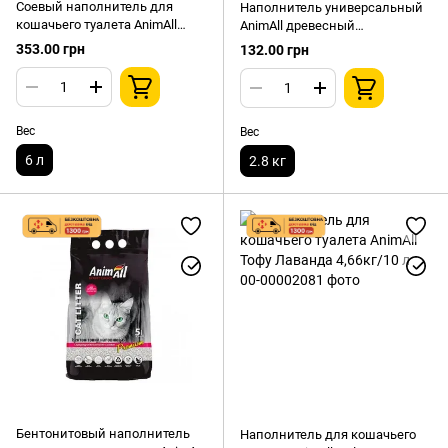
Соевый наполнитель для
Наполнитель универсальный
кошачьего туалета AnimAll
AnimAll древесный
TOFU Сакура комкующийся,
впитывающий с ароматом
353.00 грн
132.00 грн
2,6 кг 6л
мяты 2,8 кг
Вес
Вес
6 л
2.8 кг
Бентонитовый наполнитель
Наполнитель для кошачьего