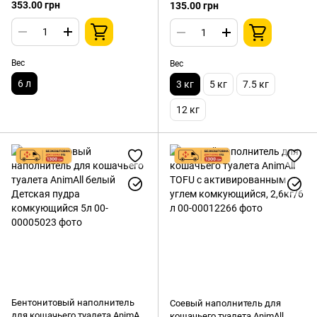
TOFU Персик комкующийся
впитывающий,3 кг
353.00 грн
135.00 грн
2,6 кг 6л
Вес
Вес
6 л
3 кг
5 кг
7.5 кг
12 кг
Бентонитовый наполнитель
Соевый наполнитель для
для кошачьего туалета AnimAll
кошачьего туалета AnimAll