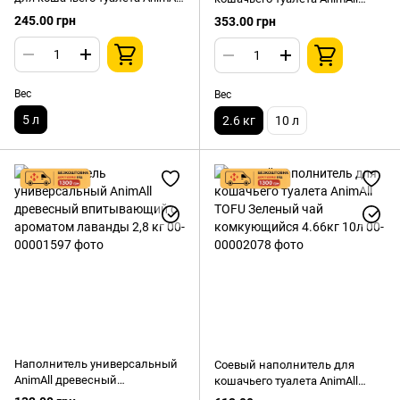
белый Детская пудра
TOFU с активированным углем
245.00 грн
353.00 грн
комкующийся 5л
комкующийся, 2,6кг/6 л
Вес
Вес
5 л
2.6 кг
10 л
Наполнитель универсальный
Соевый наполнитель для
AnimAll древесный
кошачьего туалета AnimAll
впитывающий с ароматом
TOFU Зеленый чай