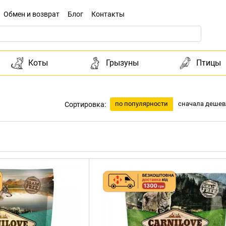
Обмен и возврат
Блог
Контакты
Коты
Грызуны
Птицы
по популярности
сначала дешев
Сортировка: