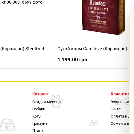
Сухой корм Carnilove (Карнилав) Sterilized для взрослых стерилизованных кошек с карпом и форелью 2 кг
1 199.00 грн
Каталог
Клиентам
Скидки месяца
Вход в личн
Собаки
О нас
Коты
Оплата и до
Грызуны
Обмен и воз
Птицы