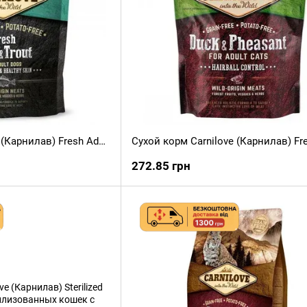
Сухой корм Carnilove (Карнилав) Fresh Adult для взрослых собак всех пород с карпом и форелью, 1,5 кг
272.85 грн