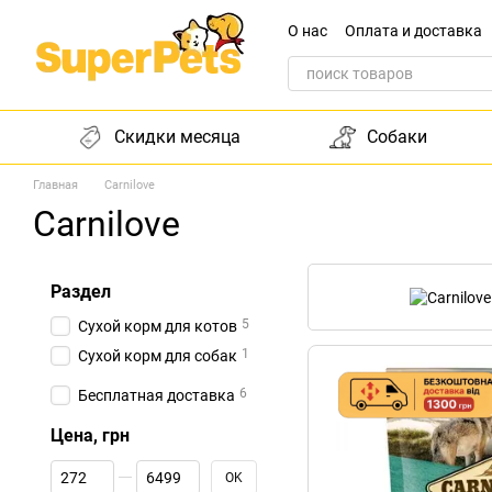
Перейти к основному контенту
О нас
Оплата и доставка
Обращение к директору
Скидки месяца
Собаки
Главная
Carnilove
Carnilove
Раздел
5
Сухой корм для котов
1
Сухой корм для собак
6
Бесплатная доставка
Цена, грн
От Цена, грн
До Цена, грн
OK