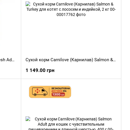
Сухой корм Carnilove (Карнилав) Fresh Adult для взрослых кошек для выведения шерсти с уткой и фазаном, 400 г
Сухой корм Carnilove (Карнилав) Salmon & Turkey для котят с лососем и индейкой, 2 кг
1 149.00 грн