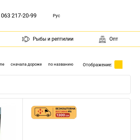
063 217-20-99
Рус
Рыбы и рептилии
Опт
ле
сначала дороже
по названию
Отображение: