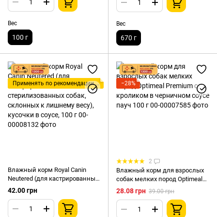
Вес
Вес
100 г
670 г
Применять по рекомендации ветеринара!
−28%
2
Влажный корм Royal Canin
Влажный корм для взрослых
Neutered (для кастрированных
собак мелких пород Optimeal
и стерилизованных собак,
Premium с кроликом в
42.00 грн
28.08 грн
39.00 грн
склонных к лишнему весу),
черничном соусе пауч 100 г
кусочки в соусе, 100 г