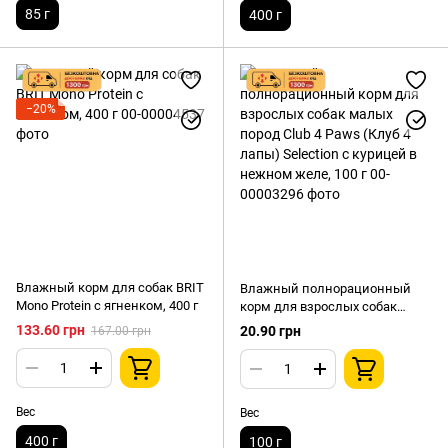
85 г
400 г
−20%
Влажный корм для собак BRIT
Влажный полнорационный
Mono Protein с ягненком, 400 г
корм для взрослых собак
малых пород Club 4 Paws (Клуб
133.60 грн
20.90 грн
167.00 грн
4 лапы) Selection с курицей в
нежном желе, 100 г
Вес
Вес
400 г
100 г