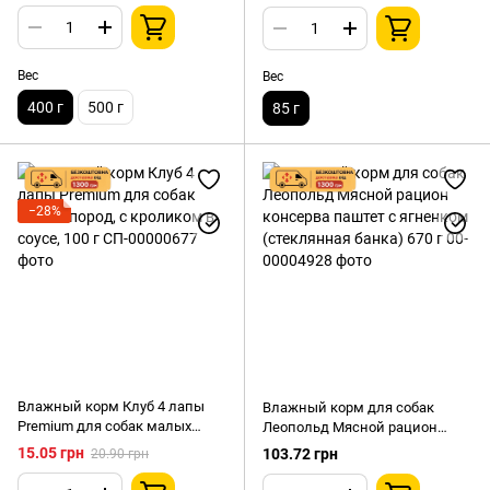
Вес
Вес
400 г
500 г
85 г
−28%
Влажный корм Клуб 4 лапы
Влажный корм для собак
Premium для собак малых
Леопольд Мясной рацион
пород, с кроликом в соусе, 100
консерва паштет с ягненком
15.05 грн
103.72 грн
20.90 грн
г
(стеклянная банка) 670 г