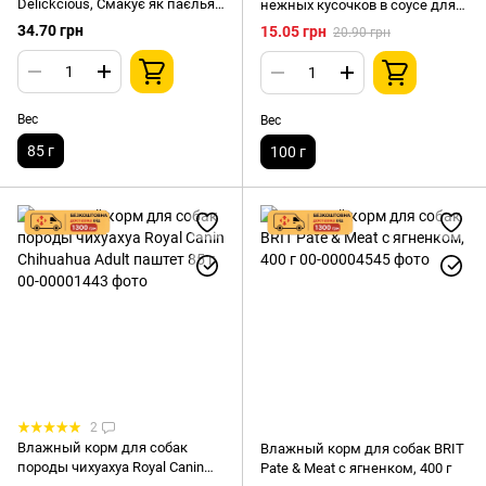
Delickcious, Смакує як паєлья
нежных кусочков в соусе для
з куркою (с куриным филе,
взрослых собак малых пород
34.70 грн
15.05 грн
20.90 грн
рисом, морковью и
Клуб 4 Лапы Premium с
болгарским перцем в соусе),
ягненком, 100 г
85 г
Вес
Вес
85 г
100 г
2
Влажный корм для собак
Влажный корм для собак BRIT
породы чихуахуа Royal Canin
Pate & Meat с ягненком, 400 г