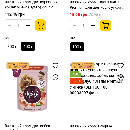
Влажный корм для взрослых
Влажный корм Клуб 4 лапы
кошек Nuevo (Нуэво) Adult с
Premium для щенков, с уткой в
говядиной, 400 г
желе, 100 г
112.18 грн
15.05 грн
20.90 грн
Вес
Вес
200 г
400 г
100 г
Хит
−28%
Влажный корм для собак
Влажный корм в форме