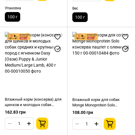
Упаковка
Вес
100 г
100 г
Влажный корм (консерва) для
Влажный корм для собак
щенков и молодых собак
Monge Monoprotein Solo
средних и крупных пород с
консерва паштет с олениной
162.83 грн
108.00 грн
ягненком Oasy (Оази) Puppy &
150 г
Junior Medium/Large Lamb, 400 г