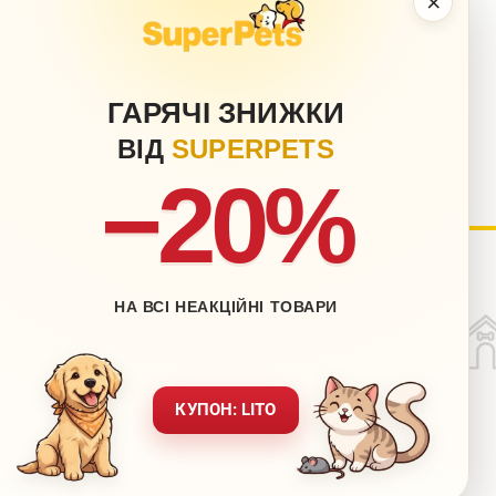
×
ГАРЯЧІ ЗНИЖКИ
ВІД
SUPERPETS
−20%
ый кабинет
Блог
НА ВСІ НЕАКЦІЙНІ ТОВАРИ
Контакты
ставка
Карта сайта
врат
Обращение к директору
КУПОН: LITO
х