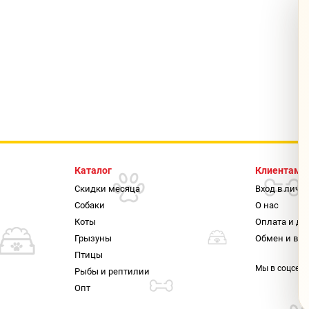
Каталог
Клиентам
Скидки месяца
Вход в личн
Собаки
О нас
Коты
Оплата и до
Грызуны
Обмен и воз
Птицы
Мы в соцсетя
Рыбы и рептилии
Опт