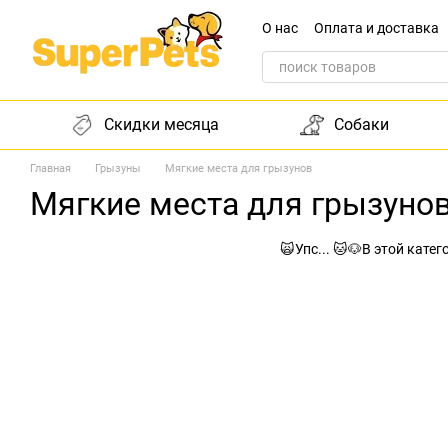
Перейти к основному контенту
О нас
Оплата и доставка
Обращение к директору
Скидки месяца
Собаки
Главная
Грызуны
Мягкие места для грызунов
Мягкие места для грызуно
🙀Упс... 🐱🐶В этой кате